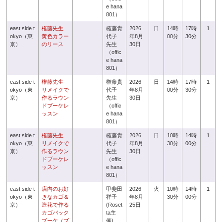
e hana
801）
east side t
権藤先生
権藤貴
2026
日
14時
17時
1
okyo（東
黄色カラー
代子
年8月
00分
30分
京）
のリース
先生
30日
（offic
e hana
801）
east side t
権藤先生
権藤貴
2026
日
14時
17時
1
okyo（東
リメイクで
代子
年8月
00分
30分
京）
作るラウン
先生
30日
ドブーケレ
（offic
ッスン
e hana
801）
east side t
権藤先生
権藤貴
2026
日
10時
14時
1
okyo（東
リメイクで
代子
年8月
30分
00分
京）
作るラウン
先生
30日
ドブーケレ
（offic
ッスン
e hana
801）
east side t
店内のお好
甲斐田
2026
火
10時
14時
1
okyo（東
きなカゴ＆
祥子
年8月
30分
00分
京）
造花で作る
(Roset
25日
カゴバック
ta主
ブーケ（ブ
催)