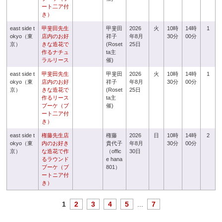
ート二ア付
き）
east side t
甲斐田先生
甲斐田
2026
火
10時
14時
1
okyo（東
店内のお好
祥子
年8月
30分
00分
京）
きな造花で
(Roset
25日
作るナチュ
ta主
ラルリース
催)
east side t
甲斐田先生
甲斐田
2026
火
10時
14時
1
okyo（東
店内のお好
祥子
年8月
30分
00分
京）
きな造花で
(Roset
25日
作るリース
ta主
ブーケ（ブ
催)
ート二ア付
き）
east side t
権藤先生店
権藤
2026
日
10時
14時
2
okyo（東
内のお好き
貴代子
年8月
30分
00分
京）
な造花で作
（offic
30日
るラウンド
e hana
ブーケ（ブ
801）
ートニア付
き）
1
2
3
4
5
...
7