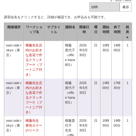
1
-
10
件 /
66
件
講習会名をクリックすると、詳細が確認でき、お申込みも可能です。
開催場所
ワークショ
サブタイ
講師名
開催日
曜
開始
終了
残
ップ名
トル
時
日
時間
時間
席
▲
east side t
権藤先生店
権藤
2026
日
10時
14時
1
okyo（東
内のお好き
貴代子
年8月
30分
00分
京）
な造花で作
（offic
30日
るクラッチ
e hana
ブーケ（ブ
801）
ートニア付
き）
east side t
権藤先生店
権藤
2026
日
14時
17時
1
okyo（東
内のお好き
貴代子
年8月
00分
30分
京）
な造花で作
（offic
30日
るクラッチ
e hana
ブーケ（ブ
801）
ートニア付
き）
east side t
権藤先生
権藤貴
2026
日
10時
14時
1
okyo（東
黄色カラー
代子
年8月
30分
00分
京）
のリース
先生
30日
（offic