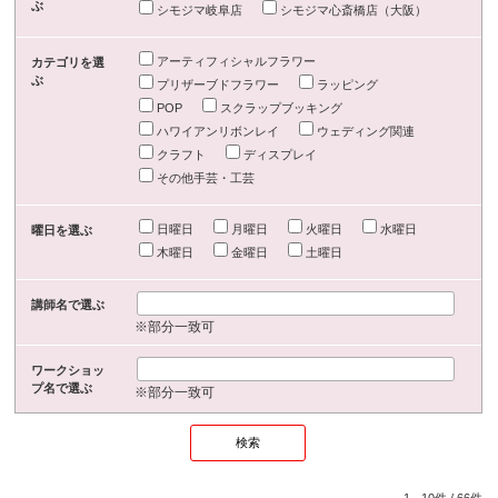
ぶ
シモジマ岐阜店
シモジマ心斎橋店（大阪）
アーティフィシャルフラワー
カテゴリを選
ぶ
プリザーブドフラワー
ラッピング
POP
スクラップブッキング
ハワイアンリボンレイ
ウェディング関連
クラフト
ディスプレイ
その他手芸・工芸
日曜日
月曜日
火曜日
水曜日
曜日を選ぶ
木曜日
金曜日
土曜日
講師名で選ぶ
※部分一致可
ワークショッ
プ名で選ぶ
※部分一致可