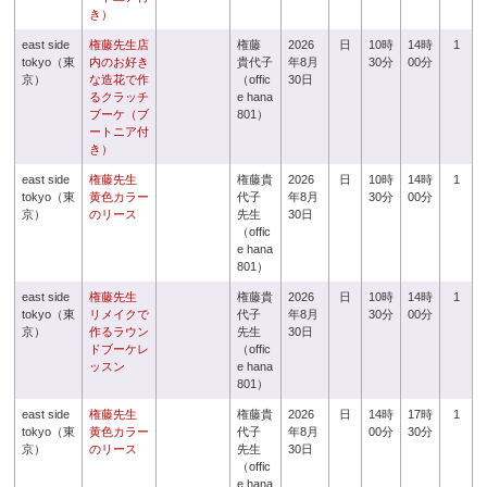
き）
east side
権藤先生店
権藤
2026
日
10時
14時
1
tokyo（東
内のお好き
貴代子
年8月
30分
00分
京）
な造花で作
（offic
30日
るクラッチ
e hana
ブーケ（ブ
801）
ートニア付
き）
east side
権藤先生
権藤貴
2026
日
10時
14時
1
tokyo（東
黄色カラー
代子
年8月
30分
00分
京）
のリース
先生
30日
（offic
e hana
801）
east side
権藤先生
権藤貴
2026
日
10時
14時
1
tokyo（東
リメイクで
代子
年8月
30分
00分
京）
作るラウン
先生
30日
ドブーケレ
（offic
ッスン
e hana
801）
east side
権藤先生
権藤貴
2026
日
14時
17時
1
tokyo（東
黄色カラー
代子
年8月
00分
30分
京）
のリース
先生
30日
（offic
e hana