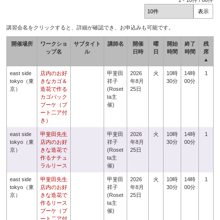
1
-
10
件 /
66
件
講習会名をクリックすると、詳細が確認でき、お申込みも可能です。
開催場所
ワークショ
サブタイト
講師名
開催
曜
開始
終了
残
ップ名
ル
日時
日
時間
時間
席
▲
east side
店内のお好
甲斐田
2026
火
10時
14時
1
tokyo（東
きなカゴ＆
祥子
年8月
30分
00分
京）
造花で作る
(Roset
25日
カゴバック
ta主
ブーケ（ブ
催)
ート二ア付
き）
east side
甲斐田先生
甲斐田
2026
火
10時
14時
1
tokyo（東
店内のお好
祥子
年8月
30分
00分
京）
きな造花で
(Roset
25日
作るナチュ
ta主
ラルリース
催)
east side
甲斐田先生
甲斐田
2026
火
10時
14時
1
tokyo（東
店内のお好
祥子
年8月
30分
00分
京）
きな造花で
(Roset
25日
作るリース
ta主
ブーケ（ブ
催)
ート二ア付