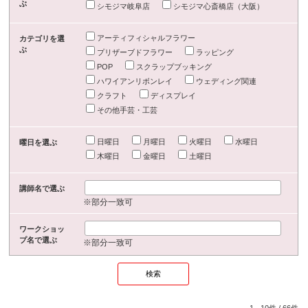
ぶ
シモジマ岐阜店
シモジマ心斎橋店（大阪）
アーティフィシャルフラワー
カテゴリを選
ぶ
プリザーブドフラワー
ラッピング
POP
スクラップブッキング
ハワイアンリボンレイ
ウェディング関連
クラフト
ディスプレイ
その他手芸・工芸
日曜日
月曜日
火曜日
水曜日
曜日を選ぶ
木曜日
金曜日
土曜日
講師名で選ぶ
※部分一致可
ワークショッ
プ名で選ぶ
※部分一致可