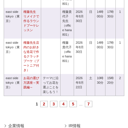
801）
east side
権藤先生
権藤貴
2026
日
14時
17時
1
tokyo（東
リメイクで
代子
年8月
00分
30分
京）
作るラウン
先生
30日
ドブーケレ
（offic
ッスン
e hana
801）
east side
権藤先生店
権藤
2026
日
14時
17時
1
tokyo（東
内のお好き
貴代子
年8月
00分
30分
京）
な造花で作
（offic
30日
るクラッチ
e hana
ブーケ（ブ
801）
ートニア付
き）
east side
お花の選び
テーマに沿
2026
土
10時
15時
2
tokyo（東
方講座～実
ってお花を
年8月
30分
20分
京）
践編～
選ぶことを
22日
楽しもう！
1
2
3
4
5
...
7
企業情報
IR情報