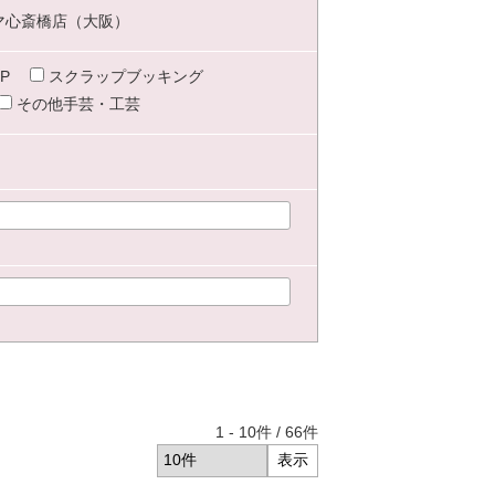
マ心斎橋店（大阪）
P
スクラップブッキング
その他手芸・工芸
1
-
10
件 /
66
件