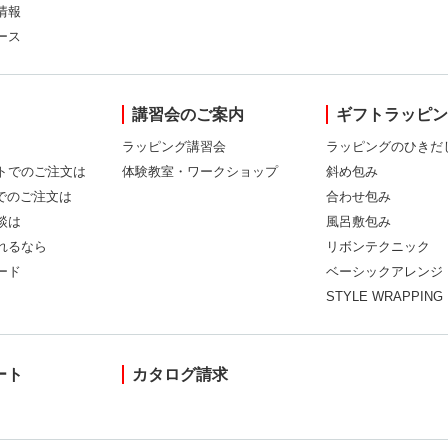
情報
ース
講習会のご案内
ギフトラッピ
ラッピング講習会
ラッピングのひきだ
トでのご注文は
体験教室・ワークショップ
斜め包み
Xでのご注文は
合わせ包み
談は
風呂敷包み
れるなら
リボンテクニック
ード
ベーシックアレンジ
STYLE WRAPPING
ート
カタログ請求