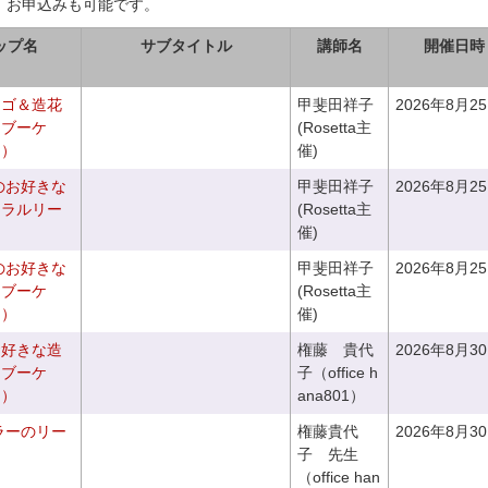
、お申込みも可能です。
ップ名
サブタイトル
講師名
開催日時
カゴ＆造花
甲斐田祥子
2026年8月2
クブーケ
(Rosetta主
き）
催)
のお好きな
甲斐田祥子
2026年8月2
ュラルリー
(Rosetta主
催)
のお好きな
甲斐田祥子
2026年8月2
スブーケ
(Rosetta主
き）
催)
お好きな造
権藤 貴代
2026年8月3
チブーケ
子（office h
き）
ana801）
ラーのリー
権藤貴代
2026年8月3
子 先生
（office han