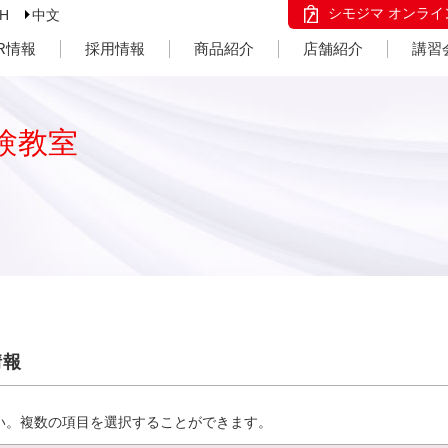
シモジマ オンライ
SH
中文
IR情報
採用情報
商品紹介
店舗紹介
講習
験教室
情報
い。複数の項目を選択することができます。