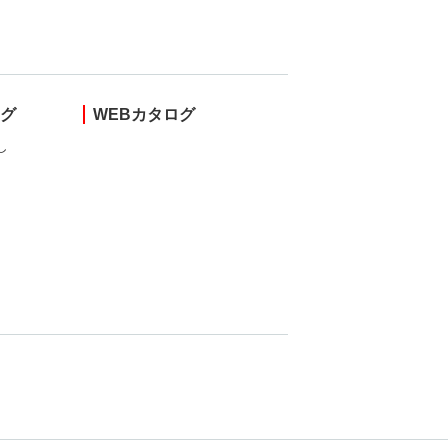
ング
WEBカタログ
し