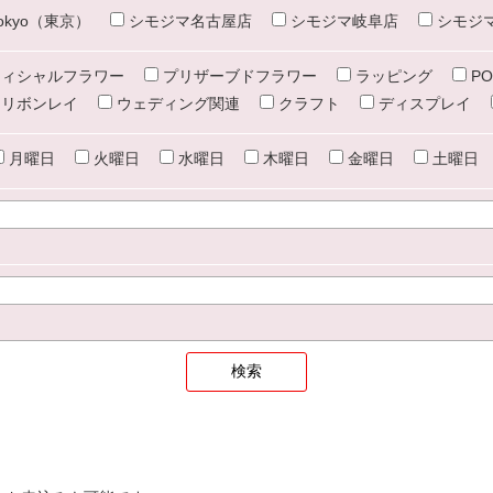
e tokyo（東京）
シモジマ名古屋店
シモジマ岐阜店
シモジ
ィシャルフラワー
プリザーブドフラワー
ラッピング
PO
リボンレイ
ウェディング関連
クラフト
ディスプレイ
月曜日
火曜日
水曜日
木曜日
金曜日
土曜日