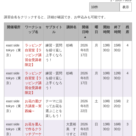
1
-
10
件 /
66
件
講習会名をクリックすると、詳細が確認でき、お申込みも可能です。
開催場所
ワークショ
サブタイト
講師名
開催
曜
開始
終了
残
ップ名
ル
日時
日
時間
時間
席
▲
east side
ラッピング
練習・質問
杉崎
2026
月
13時
15時
4
tokyo（東
自習室【ラ
を繰り返し
年8月
30分
30分
京）
ッピング講
上手くなろ
17日
習会受講者
う！
限定】
east side
ラッピング
練習・質問
杉崎
2026
月
10時
12時
4
tokyo（東
自習室【ラ
を繰り返し
年8月
30分
30分
京）
ッピング講
上手くなろ
17日
習会受講者
う！
限定】
east side
お花の選び
テーマに沿
2026
土
10時
15時
2
tokyo（東
方講座～実
ってお花を
年8月
30分
20分
京）
践編～
選ぶことを
22日
楽しもう！
east side
お花を選ん
大貫裕
2026
日
13時
16時
3
tokyo（東
で作るクラ
美 す
年8月
30分
30分
京）
ッチブーケ
りすと
23日