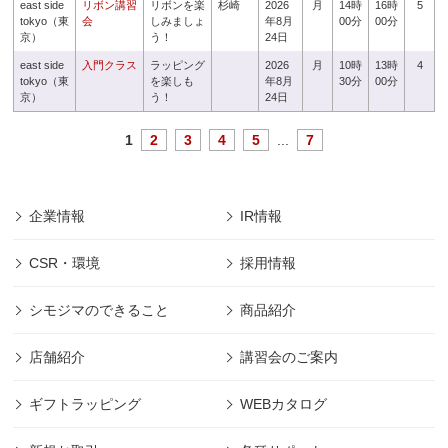
east side
リボン講習
リボンを楽
杉崎
2026
月
14時
16時
5
tokyo（東
会
しみましょ
年8月
00分
00分
京）
う！
24日
east side
入門クラス
ラッピング
2026
月
10時
13時
4
tokyo（東
を楽しも
年8月
30分
00分
京）
う！
24日
1
2
3
4
5
...
7
企業情報
IR情報
CSR・環境
採用情報
シモジマのできること
商品紹介
店舗紹介
講習会のご案内
ギフトラッピング
WEBカタログ