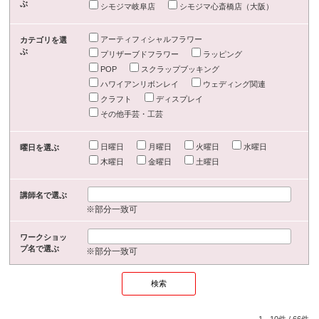
ぶ
シモジマ岐阜店
シモジマ心斎橋店（大阪）
アーティフィシャルフラワー
カテゴリを選
ぶ
プリザーブドフラワー
ラッピング
POP
スクラップブッキング
ハワイアンリボンレイ
ウェディング関連
クラフト
ディスプレイ
その他手芸・工芸
日曜日
月曜日
火曜日
水曜日
曜日を選ぶ
木曜日
金曜日
土曜日
講師名で選ぶ
※部分一致可
ワークショッ
プ名で選ぶ
※部分一致可