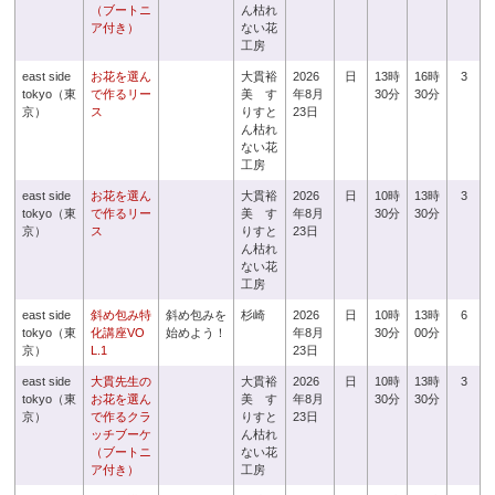
（ブートニ
ん枯れ
ア付き）
ない花
工房
east side
お花を選ん
大貫裕
2026
日
13時
16時
3
tokyo（東
で作るリー
美 す
年8月
30分
30分
京）
ス
りすと
23日
ん枯れ
ない花
工房
east side
お花を選ん
大貫裕
2026
日
10時
13時
3
tokyo（東
で作るリー
美 す
年8月
30分
30分
京）
ス
りすと
23日
ん枯れ
ない花
工房
east side
斜め包み特
斜め包みを
杉崎
2026
日
10時
13時
6
tokyo（東
化講座VO
始めよう！
年8月
30分
00分
京）
L.1
23日
east side
大貫先生の
大貫裕
2026
日
10時
13時
3
tokyo（東
お花を選ん
美 す
年8月
30分
30分
京）
で作るクラ
りすと
23日
ッチブーケ
ん枯れ
（ブートニ
ない花
ア付き）
工房