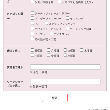
ぶ
シモジマ岐阜店
シモジマ心斎橋店（大阪）
アーティフィシャルフラワー
カテゴリを選
ぶ
プリザーブドフラワー
ラッピング
POP
スクラップブッキング
ハワイアンリボンレイ
ウェディング関連
クラフト
ディスプレイ
その他手芸・工芸
日曜日
月曜日
火曜日
水曜日
曜日を選ぶ
木曜日
金曜日
土曜日
講師名で選ぶ
※部分一致可
ワークショッ
プ名で選ぶ
※部分一致可