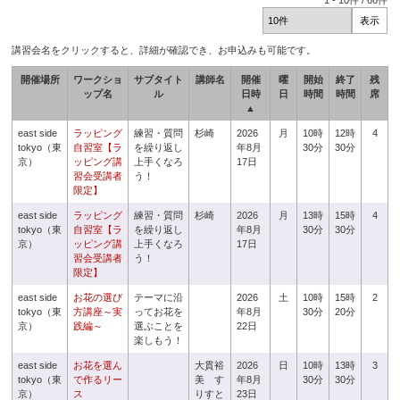
1
-
10
件 /
66
件
講習会名をクリックすると、詳細が確認でき、お申込みも可能です。
開催場所
ワークショ
サブタイト
講師名
開催
曜
開始
終了
残
ップ名
ル
日時
日
時間
時間
席
▲
east side
ラッピング
練習・質問
杉崎
2026
月
10時
12時
4
tokyo（東
自習室【ラ
を繰り返し
年8月
30分
30分
京）
ッピング講
上手くなろ
17日
習会受講者
う！
限定】
east side
ラッピング
練習・質問
杉崎
2026
月
13時
15時
4
tokyo（東
自習室【ラ
を繰り返し
年8月
30分
30分
京）
ッピング講
上手くなろ
17日
習会受講者
う！
限定】
east side
お花の選び
テーマに沿
2026
土
10時
15時
2
tokyo（東
方講座～実
ってお花を
年8月
30分
20分
京）
践編～
選ぶことを
22日
楽しもう！
east side
お花を選ん
大貫裕
2026
日
10時
13時
3
tokyo（東
で作るリー
美 す
年8月
30分
30分
京）
ス
りすと
23日