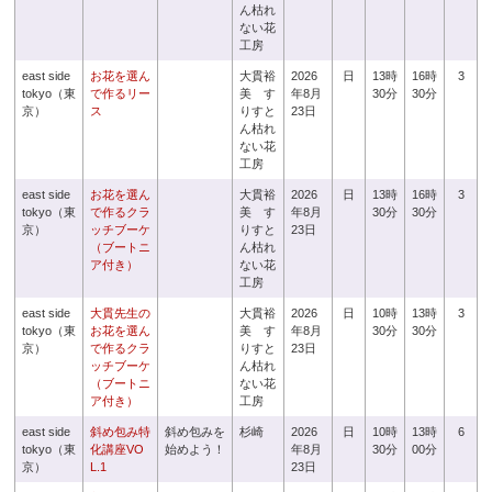
ん枯れ
ない花
工房
east side
お花を選ん
大貫裕
2026
日
13時
16時
3
tokyo（東
で作るリー
美 す
年8月
30分
30分
京）
ス
りすと
23日
ん枯れ
ない花
工房
east side
お花を選ん
大貫裕
2026
日
13時
16時
3
tokyo（東
で作るクラ
美 す
年8月
30分
30分
京）
ッチブーケ
りすと
23日
（ブートニ
ん枯れ
ア付き）
ない花
工房
east side
大貫先生の
大貫裕
2026
日
10時
13時
3
tokyo（東
お花を選ん
美 す
年8月
30分
30分
京）
で作るクラ
りすと
23日
ッチブーケ
ん枯れ
（ブートニ
ない花
ア付き）
工房
east side
斜め包み特
斜め包みを
杉崎
2026
日
10時
13時
6
tokyo（東
化講座VO
始めよう！
年8月
30分
00分
京）
L.1
23日