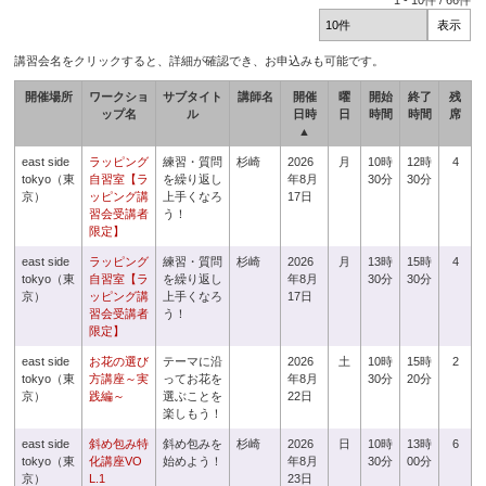
1
-
10
件 /
66
件
講習会名をクリックすると、詳細が確認でき、お申込みも可能です。
開催場所
ワークショ
サブタイト
講師名
開催
曜
開始
終了
残
ップ名
ル
日時
日
時間
時間
席
▲
east side
ラッピング
練習・質問
杉崎
2026
月
10時
12時
4
tokyo（東
自習室【ラ
を繰り返し
年8月
30分
30分
京）
ッピング講
上手くなろ
17日
習会受講者
う！
限定】
east side
ラッピング
練習・質問
杉崎
2026
月
13時
15時
4
tokyo（東
自習室【ラ
を繰り返し
年8月
30分
30分
京）
ッピング講
上手くなろ
17日
習会受講者
う！
限定】
east side
お花の選び
テーマに沿
2026
土
10時
15時
2
tokyo（東
方講座～実
ってお花を
年8月
30分
20分
京）
践編～
選ぶことを
22日
楽しもう！
east side
斜め包み特
斜め包みを
杉崎
2026
日
10時
13時
6
tokyo（東
化講座VO
始めよう！
年8月
30分
00分
京）
L.1
23日