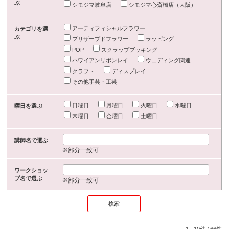
ぶ
シモジマ岐阜店
シモジマ心斎橋店（大阪）
アーティフィシャルフラワー
カテゴリを選
ぶ
プリザーブドフラワー
ラッピング
POP
スクラップブッキング
ハワイアンリボンレイ
ウェディング関連
クラフト
ディスプレイ
その他手芸・工芸
日曜日
月曜日
火曜日
水曜日
曜日を選ぶ
木曜日
金曜日
土曜日
講師名で選ぶ
※部分一致可
ワークショッ
プ名で選ぶ
※部分一致可