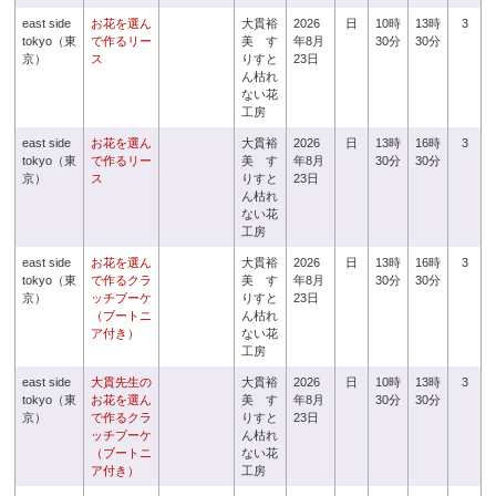
east side
お花を選ん
大貫裕
2026
日
10時
13時
3
tokyo（東
で作るリー
美 す
年8月
30分
30分
京）
ス
りすと
23日
ん枯れ
ない花
工房
east side
お花を選ん
大貫裕
2026
日
13時
16時
3
tokyo（東
で作るリー
美 す
年8月
30分
30分
京）
ス
りすと
23日
ん枯れ
ない花
工房
east side
お花を選ん
大貫裕
2026
日
13時
16時
3
tokyo（東
で作るクラ
美 す
年8月
30分
30分
京）
ッチブーケ
りすと
23日
（ブートニ
ん枯れ
ア付き）
ない花
工房
east side
大貫先生の
大貫裕
2026
日
10時
13時
3
tokyo（東
お花を選ん
美 す
年8月
30分
30分
京）
で作るクラ
りすと
23日
ッチブーケ
ん枯れ
（ブートニ
ない花
ア付き）
工房