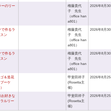
ラーのリー
権藤貴代
2026年8月3
子 先生
（office han
a801）
クで作るラ
権藤貴代
2026年8月3
ッスン
子 先生
（office han
a801）
クで作るラ
権藤貴代
2026年8月3
ッスン
子 先生
（office han
a801）
カゴ＆造花
甲斐田祥子
2026年8月2
クブーケ
(Rosetta主
き）
催)
のお好きな
甲斐田祥子
2026年8月2
ュラルリー
(Rosetta主
催)