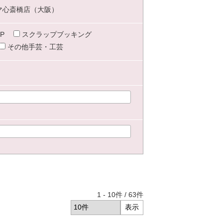
マ心斎橋店（大阪）
P
スクラップブッキング
その他手芸・工芸
1
-
10
件 /
63
件