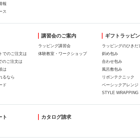
情報
ース
講習会のご案内
ギフトラッピ
ラッピング講習会
ラッピングのひきだ
トでのご注文は
体験教室・ワークショップ
斜め包み
Xでのご注文は
合わせ包み
談は
風呂敷包み
れるなら
リボンテクニック
ード
ベーシックアレンジ
STYLE WRAPPING
ート
カタログ請求