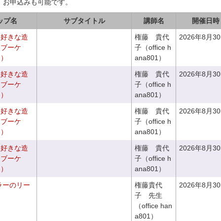
、お申込みも可能です。
ップ名
サブタイトル
講師名
開催日時
お好きな造
権藤 貴代
2026年8月3
ドブーケ
子（office h
き）
ana801）
お好きな造
権藤 貴代
2026年8月3
ドブーケ
子（office h
き）
ana801）
お好きな造
権藤 貴代
2026年8月3
チブーケ
子（office h
き）
ana801）
お好きな造
権藤 貴代
2026年8月3
チブーケ
子（office h
き）
ana801）
ラーのリー
権藤貴代
2026年8月3
子 先生
（office han
a801）