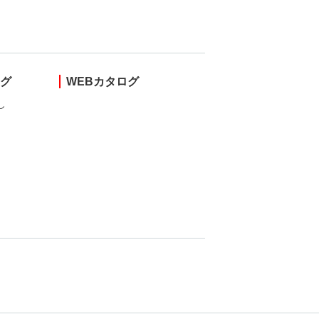
ング
WEBカタログ
し