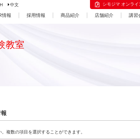
シモジマ オンライ
SH
中文
IR情報
採用情報
商品紹介
店舗紹介
講習
験教室
情報
い。複数の項目を選択することができます。