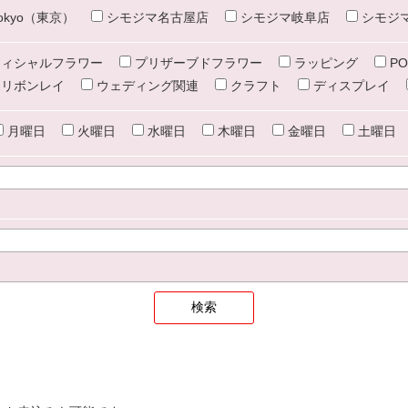
e tokyo（東京）
シモジマ名古屋店
シモジマ岐阜店
シモジ
ィシャルフラワー
プリザーブドフラワー
ラッピング
PO
リボンレイ
ウェディング関連
クラフト
ディスプレイ
月曜日
火曜日
水曜日
木曜日
金曜日
土曜日