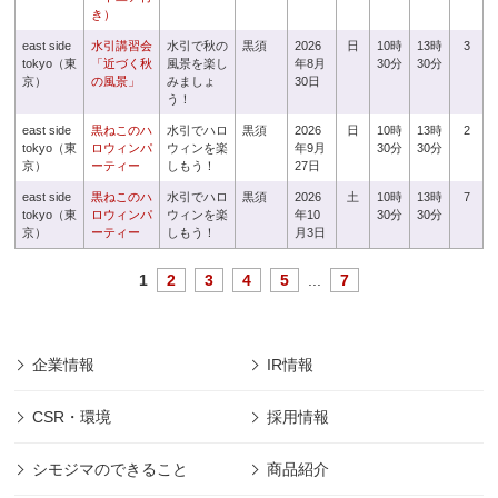
き）
east side
水引講習会
水引で秋の
黒須
2026
日
10時
13時
3
tokyo（東
「近づく秋
風景を楽し
年8月
30分
30分
京）
の風景」
みましょ
30日
う！
east side
黒ねこのハ
水引でハロ
黒須
2026
日
10時
13時
2
tokyo（東
ロウィンパ
ウィンを楽
年9月
30分
30分
京）
ーティー
しもう！
27日
east side
黒ねこのハ
水引でハロ
黒須
2026
土
10時
13時
7
tokyo（東
ロウィンパ
ウィンを楽
年10
30分
30分
京）
ーティー
しもう！
月3日
1
2
3
4
5
...
7
企業情報
IR情報
CSR・環境
採用情報
シモジマのできること
商品紹介