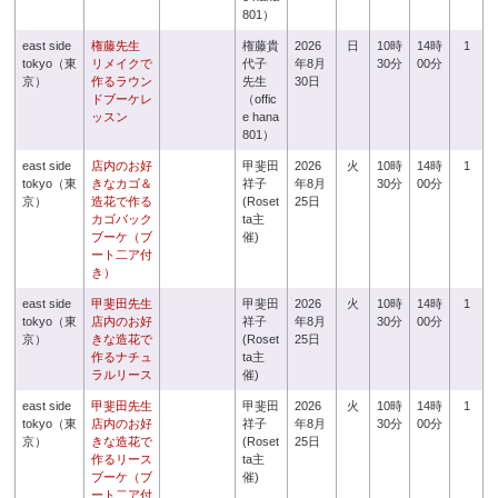
801）
east side
権藤先生
権藤貴
2026
日
10時
14時
1
tokyo（東
リメイクで
代子
年8月
30分
00分
京）
作るラウン
先生
30日
ドブーケレ
（offic
ッスン
e hana
801）
east side
店内のお好
甲斐田
2026
火
10時
14時
1
tokyo（東
きなカゴ＆
祥子
年8月
30分
00分
京）
造花で作る
(Roset
25日
カゴバック
ta主
ブーケ（ブ
催)
ート二ア付
き）
east side
甲斐田先生
甲斐田
2026
火
10時
14時
1
tokyo（東
店内のお好
祥子
年8月
30分
00分
京）
きな造花で
(Roset
25日
作るナチュ
ta主
ラルリース
催)
east side
甲斐田先生
甲斐田
2026
火
10時
14時
1
tokyo（東
店内のお好
祥子
年8月
30分
00分
京）
きな造花で
(Roset
25日
作るリース
ta主
ブーケ（ブ
催)
ート二ア付