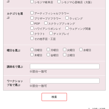
ぶ
シモジマ岐阜店
シモジマ心斎橋店（大阪）
アーティフィシャルフラワー
カテゴリを選
ぶ
プリザーブドフラワー
ラッピング
POP
スクラップブッキング
ハワイアンリボンレイ
ウェディング関連
クラフト
ディスプレイ
その他手芸・工芸
日曜日
月曜日
火曜日
水曜日
曜日を選ぶ
木曜日
金曜日
土曜日
講師名で選ぶ
※部分一致可
ワークショッ
プ名で選ぶ
※部分一致可