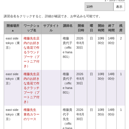
1
-
10
件 /
63
件
講習会名をクリックすると、詳細が確認でき、お申込みも可能です。
開催場所
ワークショ
サブタイト
講師名
開催
曜
開始
終了
残
▲
ップ名
ル
日時
日
時間
時間
席
east side
権藤先生店
権藤
2026
日
10時
14時
2
tokyo（東
内のお好き
貴代子
年8月
30分
00分
京）
な造花で作
（offic
30日
るラウンド
e hana
ブーケ（ブ
801）
ートニア付
き）
east side
権藤先生店
権藤
2026
日
10時
14時
1
tokyo（東
内のお好き
貴代子
年8月
30分
00分
京）
な造花で作
（offic
30日
るクラッチ
e hana
ブーケ（ブ
801）
ートニア付
き）
east side
権藤先生
権藤貴
2026
日
10時
14時
1
tokyo（東
黄色カラー
代子
年8月
30分
00分
京）
のリース
先生
30日
（offic
e hana