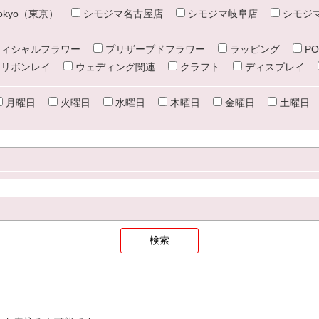
e tokyo（東京）
シモジマ名古屋店
シモジマ岐阜店
シモジ
ィシャルフラワー
プリザーブドフラワー
ラッピング
PO
リボンレイ
ウェディング関連
クラフト
ディスプレイ
月曜日
火曜日
水曜日
木曜日
金曜日
土曜日