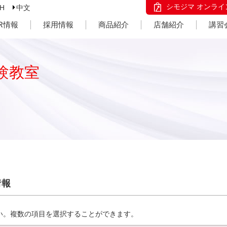
シモジマ オンライ
SH
中文
IR情報
採用情報
商品紹介
店舗紹介
講習
験教室
情報
い。複数の項目を選択することができます。