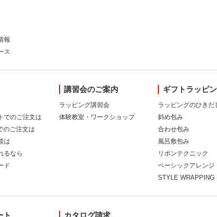
情報
ース
講習会のご案内
ギフトラッピ
ラッピング講習会
ラッピングのひきだ
トでのご注文は
体験教室・ワークショップ
斜め包み
Xでのご注文は
合わせ包み
談は
風呂敷包み
れるなら
リボンテクニック
ード
ベーシックアレンジ
STYLE WRAPPING
ート
カタログ請求