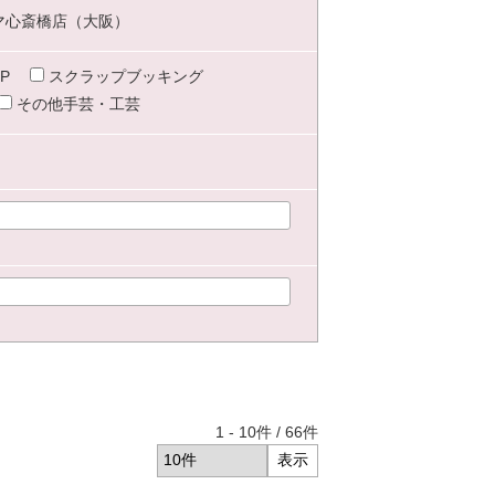
マ心斎橋店（大阪）
P
スクラップブッキング
その他手芸・工芸
1
-
10
件 /
66
件