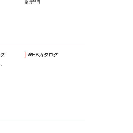
物流部門
ング
WEBカタログ
し