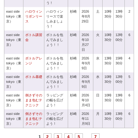
う！
east side
ハロウィン
ハロウィン
杉崎
2026
土
10時
13時
2
tokyo（東
リボンリー
リースで楽
年8月
30分
30分
京）
ス
しみましょ
29日
う！
east side
ボトル講習
ボトルを包
杉崎
2026
火
10時
12時
6
tokyo（東
会
んでみまし
年10
30分
00分
京）
ょう！！
月27
日
east side
ボトルアレ
ボトルを包
杉崎
2026
水
13時
15時
4
tokyo（東
ンジ
んでみまし
年9月
30分
30分
京）
ょう！！
9日
east side
ボトル基礎
ボトルを包
杉崎
2026
水
10時
12時
5
tokyo（東
んでみまし
年9月
30分
00分
京）
ょう！！
9日
east side
倒さずその
ラッピング
杉崎
2026
日
10時
13時
6
tokyo（東
まま包むテ
の幅を広げ
年10
30分
00分
京）
クニック
よう！
月4日
east side
倒さずその
ラッピング
杉崎
2026
月
10時
13時
6
tokyo（東
まま包むテ
の幅を広げ
年11
30分
00分
京）
クニック
よう！
月9日
1
2
3
4
5
...
7