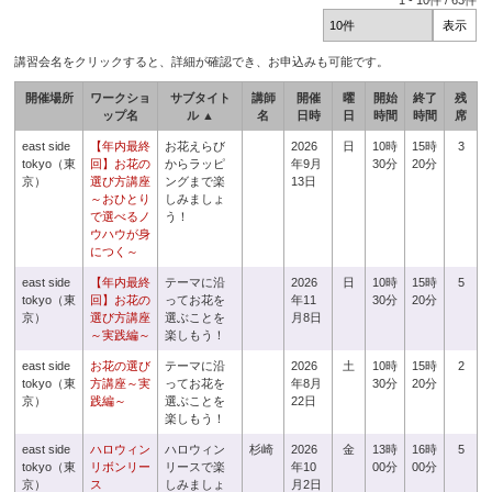
1
-
10
件 /
63
件
講習会名をクリックすると、詳細が確認でき、お申込みも可能です。
開催場所
ワークショ
サブタイト
講師
開催
曜
開始
終了
残
ップ名
ル ▲
名
日時
日
時間
時間
席
east side
【年内最終
お花えらび
2026
日
10時
15時
3
tokyo（東
回】お花の
からラッピ
年9月
30分
20分
京）
選び方講座
ングまで楽
13日
～おひとり
しみましょ
で選べるノ
う！
ウハウが身
につく～
east side
【年内最終
テーマに沿
2026
日
10時
15時
5
tokyo（東
回】お花の
ってお花を
年11
30分
20分
京）
選び方講座
選ぶことを
月8日
～実践編～
楽しもう！
east side
お花の選び
テーマに沿
2026
土
10時
15時
2
tokyo（東
方講座～実
ってお花を
年8月
30分
20分
京）
践編～
選ぶことを
22日
楽しもう！
east side
ハロウィン
ハロウィン
杉崎
2026
金
13時
16時
5
tokyo（東
リボンリー
リースで楽
年10
00分
00分
京）
ス
しみましょ
月2日