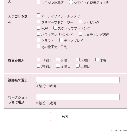
ぶ
シモジマ岐阜店
シモジマ心斎橋店（大阪）
アーティフィシャルフラワー
カテゴリを選
ぶ
プリザーブドフラワー
ラッピング
POP
スクラップブッキング
ハワイアンリボンレイ
ウェディング関連
クラフト
ディスプレイ
その他手芸・工芸
日曜日
月曜日
火曜日
水曜日
曜日を選ぶ
木曜日
金曜日
土曜日
講師名で選ぶ
※部分一致可
ワークショッ
プ名で選ぶ
※部分一致可