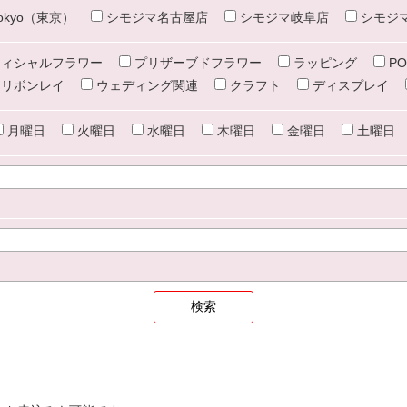
e tokyo（東京）
シモジマ名古屋店
シモジマ岐阜店
シモジ
ィシャルフラワー
プリザーブドフラワー
ラッピング
PO
リボンレイ
ウェディング関連
クラフト
ディスプレイ
月曜日
火曜日
水曜日
木曜日
金曜日
土曜日