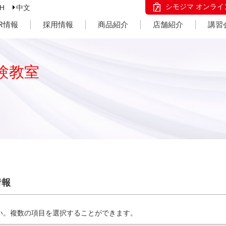
シモジマ オンライ
SH
中文
IR情報
採用情報
商品紹介
店舗紹介
講習
験教室
情報
い。複数の項目を選択することができます。