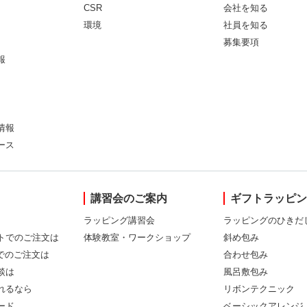
CSR
会社を知る
環境
社員を知る
募集要項
報
情報
ース
講習会のご案内
ギフトラッピ
ラッピング講習会
ラッピングのひきだ
トでのご注文は
体験教室・ワークショップ
斜め包み
Xでのご注文は
合わせ包み
談は
風呂敷包み
れるなら
リボンテクニック
ード
ベーシックアレンジ