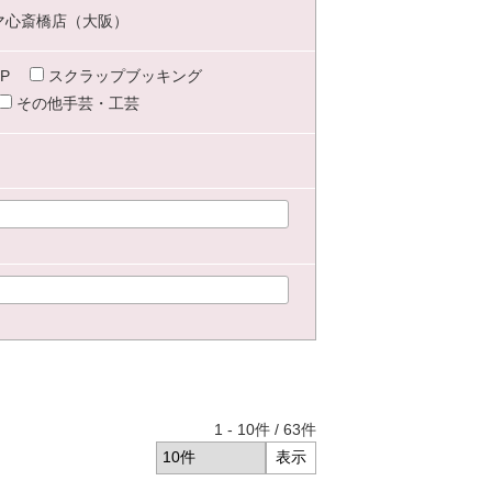
マ心斎橋店（大阪）
P
スクラップブッキング
その他手芸・工芸
1
-
10
件 /
63
件