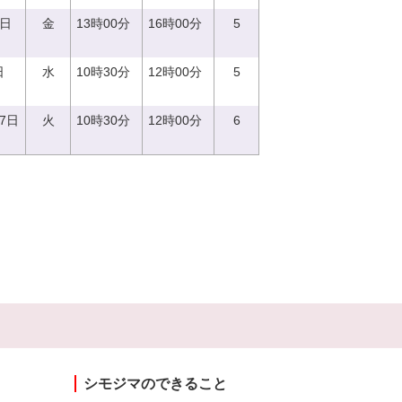
2日
金
13時00分
16時00分
5
日
水
10時30分
12時00分
5
27日
火
10時30分
12時00分
6
シモジマのできること