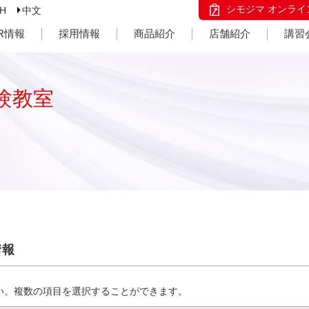
シモジマ オンライ
SH
中文
IR情報
採用情報
商品紹介
店舗紹介
講習
験教室
情報
い。複数の項目を選択することができます。