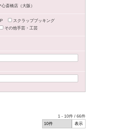
マ心斎橋店（大阪）
P
スクラップブッキング
その他手芸・工芸
1
-
10
件 /
66
件