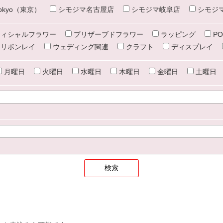
e tokyo（東京）
シモジマ名古屋店
シモジマ岐阜店
シモジ
ィシャルフラワー
プリザーブドフラワー
ラッピング
PO
リボンレイ
ウェディング関連
クラフト
ディスプレイ
月曜日
火曜日
水曜日
木曜日
金曜日
土曜日