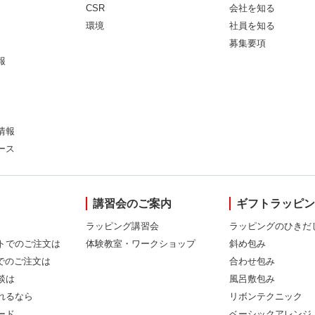
CSR
会社を知る
環境
社員を知る
募集要項
報
情報
ース
講習会のご案内
ギフトラッピ
ラッピング講習会
ラッピングのひきだ
トでのご注文は
体験教室・ワークショップ
斜め包み
Xでのご注文は
合わせ包み
談は
風呂敷包み
れるなら
リボンテクニック
ード
ベーシックアレンジ