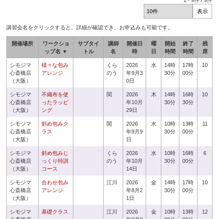
1
-
9
件 /
9
件
講習会名をクリックすると、詳細が確認でき、お申込みも可能です。
開催場所
ワークショ
サブタイ
講師
開催日
曜
開始
終了
残
ップ名 ▼
トル
名
時
日
時間
時間
席
シモジマ
様々な包み
くら
2026
水
14時
17時
10
心斎橋店
アレンジ
のう
年9月3
30分
00分
（大阪）
0日
シモジマ
不織布を使
関
2026
木
14時
16時
10
心斎橋店
ったラッピ
年10月
30分
30分
（大阪）
ング
29日
シモジマ
斜め包みク
関
2026
水
10時
13時
11
心斎橋店
ラス
年9月9
30分
00分
（大阪）
日
シモジマ
斜め包みじ
くら
2026
水
10時
16時
6
心斎橋店
っくり特訓
のう
年10月
30分
00分
（大阪）
コース
14日
シモジマ
合わせ包み
江川
2026
金
14時
17時
10
心斎橋店
アレンジ
年8月2
30分
00分
（大阪）
1日
シモジマ
基礎クラス
江川
2026
金
10時
13時
12