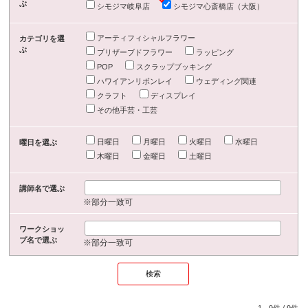
ぶ
シモジマ岐阜店
シモジマ心斎橋店（大阪）
アーティフィシャルフラワー
カテゴリを選
ぶ
プリザーブドフラワー
ラッピング
POP
スクラップブッキング
ハワイアンリボンレイ
ウェディング関連
クラフト
ディスプレイ
その他手芸・工芸
日曜日
月曜日
火曜日
水曜日
曜日を選ぶ
木曜日
金曜日
土曜日
講師名で選ぶ
※部分一致可
ワークショッ
プ名で選ぶ
※部分一致可