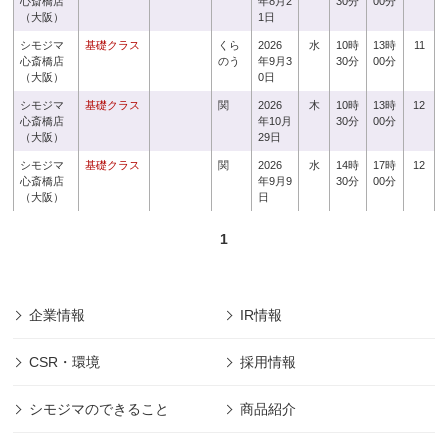
心斎橋店
年8月2
30分
00分
（大阪）
1日
シモジマ
基礎クラス
くら
2026
水
10時
13時
11
心斎橋店
のう
年9月3
30分
00分
（大阪）
0日
シモジマ
基礎クラス
関
2026
木
10時
13時
12
心斎橋店
年10月
30分
00分
（大阪）
29日
シモジマ
基礎クラス
関
2026
水
14時
17時
12
心斎橋店
年9月9
30分
00分
（大阪）
日
1
企業情報
IR情報
CSR・環境
採用情報
シモジマのできること
商品紹介