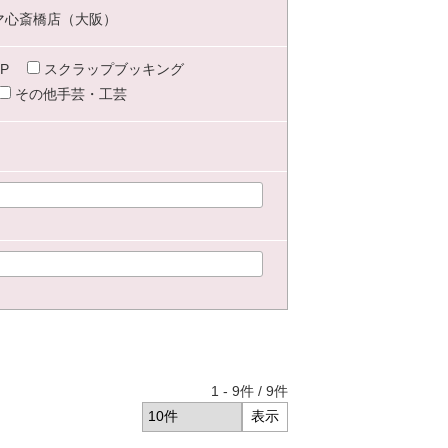
マ心斎橋店（大阪）
P
スクラップブッキング
その他手芸・工芸
1
-
9
件 /
9
件