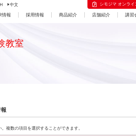
シモジマ オンライ
SH
中文
IR情報
採用情報
商品紹介
店舗紹介
講習
験教室
情報
い。複数の項目を選択することができます。