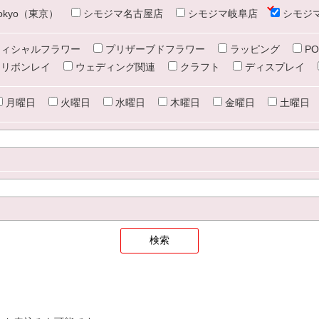
e tokyo（東京）
シモジマ名古屋店
シモジマ岐阜店
シモジ
ィシャルフラワー
プリザーブドフラワー
ラッピング
PO
リボンレイ
ウェディング関連
クラフト
ディスプレイ
月曜日
火曜日
水曜日
木曜日
金曜日
土曜日