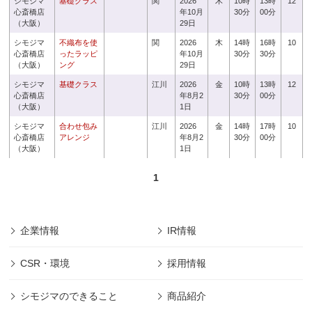
シモジマ
基礎クラス
関
2026
木
10時
13時
12
心斎橋店
年10月
30分
00分
（大阪）
29日
シモジマ
不織布を使
関
2026
木
14時
16時
10
心斎橋店
ったラッピ
年10月
30分
30分
（大阪）
ング
29日
シモジマ
基礎クラス
江川
2026
金
10時
13時
12
心斎橋店
年8月2
30分
00分
（大阪）
1日
シモジマ
合わせ包み
江川
2026
金
14時
17時
10
心斎橋店
アレンジ
年8月2
30分
00分
（大阪）
1日
1
企業情報
IR情報
CSR・環境
採用情報
シモジマのできること
商品紹介