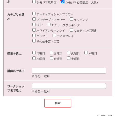
ぶ
シモジマ岐阜店
シモジマ心斎橋店（大阪）
アーティフィシャルフラワー
カテゴリを選
ぶ
プリザーブドフラワー
ラッピング
POP
スクラップブッキング
ハワイアンリボンレイ
ウェディング関連
クラフト
ディスプレイ
その他手芸・工芸
日曜日
月曜日
火曜日
水曜日
曜日を選ぶ
木曜日
金曜日
土曜日
講師名で選ぶ
※部分一致可
ワークショッ
プ名で選ぶ
※部分一致可