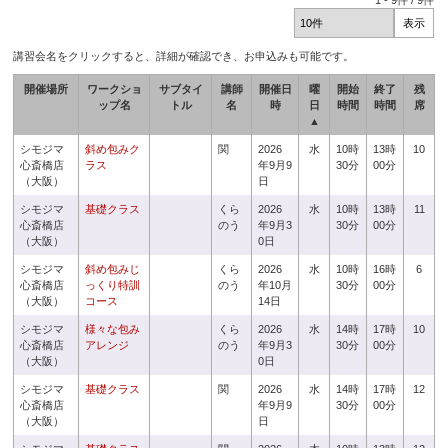
1
-
9
件 /
9
件
講習会名をクリックすると、詳細が確認でき、お申込みも可能です。
開催場所
ワークショ
サブタイ
講師
開催日
曜
開始
終了
残
ップ名
トル
名
時
日
時間
時間
席
▲
シモジマ
斜め包みク
関
2026
水
10時
13時
10
心斎橋店
ラス
年9月9
30分
00分
（大阪）
日
シモジマ
基礎クラス
くら
2026
水
10時
13時
11
心斎橋店
のう
年9月3
30分
00分
（大阪）
0日
シモジマ
斜め包みじ
くら
2026
水
10時
16時
6
心斎橋店
っくり特訓
のう
年10月
30分
00分
（大阪）
コース
14日
シモジマ
様々な包み
くら
2026
水
14時
17時
10
心斎橋店
アレンジ
のう
年9月3
30分
00分
（大阪）
0日
シモジマ
基礎クラス
関
2026
水
14時
17時
12
心斎橋店
年9月9
30分
00分
（大阪）
日