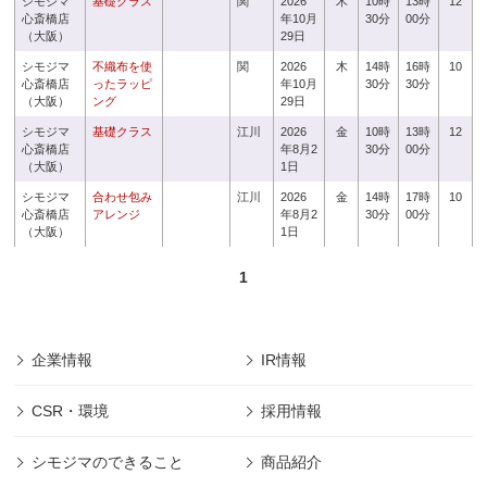
シモジマ
基礎クラス
関
2026
木
10時
13時
12
心斎橋店
年10月
30分
00分
（大阪）
29日
シモジマ
不織布を使
関
2026
木
14時
16時
10
心斎橋店
ったラッピ
年10月
30分
30分
（大阪）
ング
29日
シモジマ
基礎クラス
江川
2026
金
10時
13時
12
心斎橋店
年8月2
30分
00分
（大阪）
1日
シモジマ
合わせ包み
江川
2026
金
14時
17時
10
心斎橋店
アレンジ
年8月2
30分
00分
（大阪）
1日
1
企業情報
IR情報
CSR・環境
採用情報
シモジマのできること
商品紹介