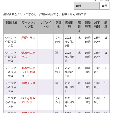
1
-
9
件 /
9
件
講習会名をクリックすると、詳細が確認でき、お申込みも可能です。
開催場所
ワークショ
サブタイ
講師
開催日
曜
開始
終了
残
ップ名
トル
名
時
日
時間
時間
席
▲
シモジマ
基礎クラス
くら
2026
水
10時
13時
11
心斎橋店
のう
年9月3
30分
00分
（大阪）
0日
シモジマ
斜め包みク
関
2026
水
10時
13時
11
心斎橋店
ラス
年9月9
30分
00分
（大阪）
日
シモジマ
斜め包みじ
くら
2026
水
10時
16時
6
心斎橋店
っくり特訓
のう
年10月
30分
00分
（大阪）
コース
14日
シモジマ
基礎クラス
関
2026
水
14時
17時
12
心斎橋店
年9月9
30分
00分
（大阪）
日
シモジマ
様々な包み
くら
2026
水
14時
17時
10
心斎橋店
アレンジ
のう
年9月3
30分
00分
（大阪）
0日