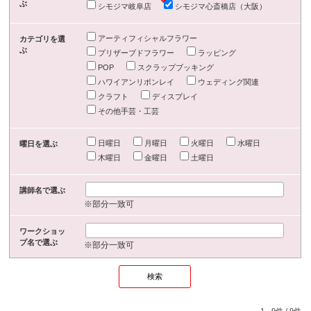
ぶ
シモジマ岐阜店
シモジマ心斎橋店（大阪）
アーティフィシャルフラワー
カテゴリを選
ぶ
プリザーブドフラワー
ラッピング
POP
スクラップブッキング
ハワイアンリボンレイ
ウェディング関連
クラフト
ディスプレイ
その他手芸・工芸
日曜日
月曜日
火曜日
水曜日
曜日を選ぶ
木曜日
金曜日
土曜日
講師名で選ぶ
※部分一致可
ワークショッ
プ名で選ぶ
※部分一致可