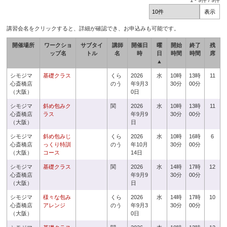
1
-
9
件 /
9
件
講習会名をクリックすると、詳細が確認でき、お申込みも可能です。
開催場所
ワークショ
サブタイ
講師
開催日
曜
開始
終了
残
ップ名
トル
名
時
日
時間
時間
席
▲
シモジマ
基礎クラス
くら
2026
水
10時
13時
11
心斎橋店
のう
年9月3
30分
00分
（大阪）
0日
シモジマ
斜め包みク
関
2026
水
10時
13時
11
心斎橋店
ラス
年9月9
30分
00分
（大阪）
日
シモジマ
斜め包みじ
くら
2026
水
10時
16時
6
心斎橋店
っくり特訓
のう
年10月
30分
00分
（大阪）
コース
14日
シモジマ
基礎クラス
関
2026
水
14時
17時
12
心斎橋店
年9月9
30分
00分
（大阪）
日
シモジマ
様々な包み
くら
2026
水
14時
17時
10
心斎橋店
アレンジ
のう
年9月3
30分
00分
（大阪）
0日