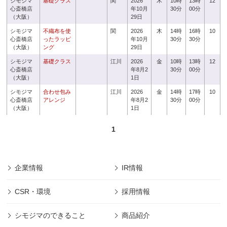
シモジマ
基礎クラス
関
2026
木
10時
13時
12
心斎橋店
年10月
30分
00分
（大阪）
29日
シモジマ
不織布を使
関
2026
木
14時
16時
10
心斎橋店
ったラッピ
年10月
30分
30分
（大阪）
ング
29日
シモジマ
基礎クラス
江川
2026
金
10時
13時
12
心斎橋店
年8月2
30分
00分
（大阪）
1日
シモジマ
合わせ包み
江川
2026
金
14時
17時
10
心斎橋店
アレンジ
年8月2
30分
00分
（大阪）
1日
1
企業情報
IR情報
CSR・環境
採用情報
シモジマのできること
商品紹介