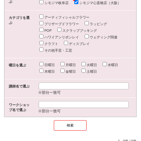
ぶ
シモジマ岐阜店
シモジマ心斎橋店（大阪）
アーティフィシャルフラワー
カテゴリを選
ぶ
プリザーブドフラワー
ラッピング
POP
スクラップブッキング
ハワイアンリボンレイ
ウェディング関連
クラフト
ディスプレイ
その他手芸・工芸
日曜日
月曜日
火曜日
水曜日
曜日を選ぶ
木曜日
金曜日
土曜日
講師名で選ぶ
※部分一致可
ワークショッ
プ名で選ぶ
※部分一致可