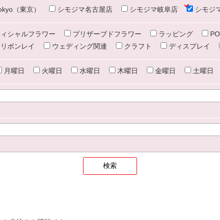
e tokyo（東京）
シモジマ名古屋店
シモジマ岐阜店
シモジ
ィシャルフラワー
プリザーブドフラワー
ラッピング
PO
リボンレイ
ウェディング関連
クラフト
ディスプレイ
月曜日
火曜日
水曜日
木曜日
金曜日
土曜日