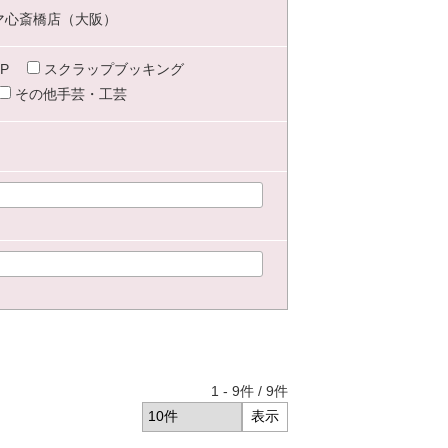
マ心斎橋店（大阪）
P
スクラップブッキング
その他手芸・工芸
1
-
9
件 /
9
件