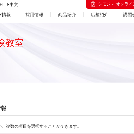
シモジマ オンライ
SH
中文
IR情報
採用情報
商品紹介
店舗紹介
講習
験教室
情報
い。複数の項目を選択することができます。