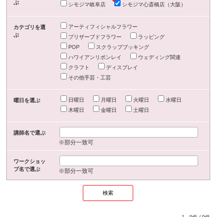
ぶ
シモジマ岐阜店
シモジマ心斎橋店（大阪）
アーティフィシャルフラワー
カテゴリを選
ぶ
プリザーブドフラワー
ラッピング
POP
スクラップブッキング
ハワイアンリボンレイ
ウェディング関連
クラフト
ディスプレイ
その他手芸・工芸
日曜日
月曜日
火曜日
水曜日
曜日を選ぶ
木曜日
金曜日
土曜日
講師名で選ぶ
※部分一致可
ワークショッ
プ名で選ぶ
※部分一致可