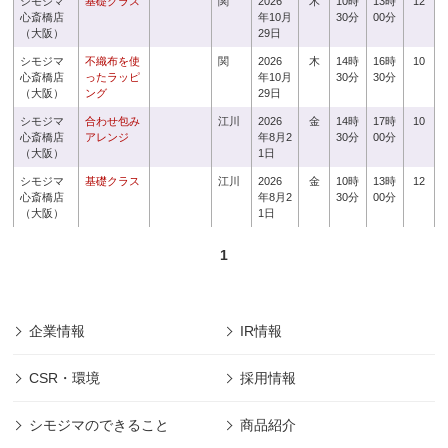
シモジマ
基礎クラス
関
2026
木
10時
13時
12
心斎橋店
年10月
30分
00分
（大阪）
29日
シモジマ
不織布を使
関
2026
木
14時
16時
10
心斎橋店
ったラッピ
年10月
30分
30分
（大阪）
ング
29日
シモジマ
合わせ包み
江川
2026
金
14時
17時
10
心斎橋店
アレンジ
年8月2
30分
00分
（大阪）
1日
シモジマ
基礎クラス
江川
2026
金
10時
13時
12
心斎橋店
年8月2
30分
00分
（大阪）
1日
1
企業情報
IR情報
CSR・環境
採用情報
シモジマのできること
商品紹介