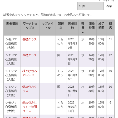
1
-
9
件 /
9
件
講習会名をクリックすると、詳細が確認でき、お申込みも可能です。
開催場所
ワークショ
サブタイ
講師
開催日
曜
開始
終了
残
ップ名
トル
名
時
日
時間
時間
席
▲
シモジマ
基礎クラス
くら
2026
水
10時
13時
11
心斎橋店
のう
年9月3
30分
00分
（大阪）
0日
シモジマ
基礎クラス
関
2026
水
14時
17時
12
心斎橋店
年9月9
30分
00分
（大阪）
日
シモジマ
様々な包み
くら
2026
水
14時
17時
10
心斎橋店
アレンジ
のう
年9月3
30分
00分
（大阪）
0日
シモジマ
斜め包みク
関
2026
水
10時
13時
10
心斎橋店
ラス
年9月9
30分
00分
（大阪）
日
シモジマ
斜め包みじ
くら
2026
水
10時
16時
6
心斎橋店
っくり特訓
のう
年10月
30分
00分
（大阪）
コース
14日