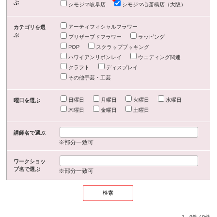
ぶ
シモジマ岐阜店
シモジマ心斎橋店（大阪）
アーティフィシャルフラワー
カテゴリを選
ぶ
プリザーブドフラワー
ラッピング
POP
スクラップブッキング
ハワイアンリボンレイ
ウェディング関連
クラフト
ディスプレイ
その他手芸・工芸
日曜日
月曜日
火曜日
水曜日
曜日を選ぶ
木曜日
金曜日
土曜日
講師名で選ぶ
※部分一致可
ワークショッ
プ名で選ぶ
※部分一致可