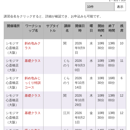
1
-
9
件 /
9
件
講習会名をクリックすると、詳細が確認でき、お申込みも可能です。
開催場所
ワークショ
サブタイ
講師
開催日
曜
開始
終了
残
ップ名
トル
名
時
日
時間
時間
席
▲
シモジマ
斜め包みク
関
2026
水
10時
13時
10
心斎橋店
ラス
年9月9
30分
00分
（大阪）
日
シモジマ
基礎クラス
くら
2026
水
10時
13時
11
心斎橋店
のう
年9月3
30分
00分
（大阪）
0日
シモジマ
斜め包みじ
くら
2026
水
10時
16時
6
心斎橋店
っくり特訓
のう
年10月
30分
00分
（大阪）
コース
14日
シモジマ
基礎クラス
関
2026
木
10時
13時
12
心斎橋店
年10月
30分
00分
（大阪）
29日
シモジマ
基礎クラス
江川
2026
金
10時
13時
12
心斎橋店
年8月2
30分
00分
（大阪）
1日