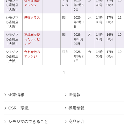
シモジマ
様々な包み
くら
2026
水
14時
17時
10
心斎橋店
アレンジ
のう
年9月3
30分
00分
（大阪）
0日
シモジマ
基礎クラス
関
2026
水
14時
17時
12
心斎橋店
年9月9
30分
00分
（大阪）
日
シモジマ
不織布を使
関
2026
木
14時
16時
10
心斎橋店
ったラッピ
年10月
30分
30分
（大阪）
ング
29日
シモジマ
合わせ包み
江川
2026
金
14時
17時
10
心斎橋店
アレンジ
年8月2
30分
00分
（大阪）
1日
1
企業情報
IR情報
CSR・環境
採用情報
シモジマのできること
商品紹介