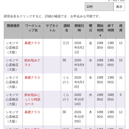
1
-
9
件 /
9
件
講習会名をクリックすると、詳細が確認でき、お申込みも可能です。
開催場所
ワークショ
サブタイ
講師
開催日
曜
開始
終了
残
ップ名
トル
名
時
日
時間
時間
席
▲
シモジマ
基礎クラス
江川
2026
金
10時
13時
12
心斎橋店
年8月2
30分
00分
（大阪）
1日
シモジマ
斜め包みク
関
2026
水
10時
13時
10
心斎橋店
ラス
年9月9
30分
00分
（大阪）
日
シモジマ
基礎クラス
くら
2026
水
10時
13時
11
心斎橋店
のう
年9月3
30分
00分
（大阪）
0日
シモジマ
斜め包みじ
くら
2026
水
10時
16時
6
心斎橋店
っくり特訓
のう
年10月
30分
00分
（大阪）
コース
14日
シモジマ
基礎クラス
関
2026
木
10時
13時
12
心斎橋店
年10月
30分
00分
（大阪）
29日