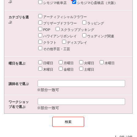
ぶ
シモジマ岐阜店
シモジマ心斎橋店（大阪）
アーティフィシャルフラワー
カテゴリを選
ぶ
プリザーブドフラワー
ラッピング
POP
スクラップブッキング
ハワイアンリボンレイ
ウェディング関連
クラフト
ディスプレイ
その他手芸・工芸
日曜日
月曜日
火曜日
水曜日
曜日を選ぶ
木曜日
金曜日
土曜日
講師名で選ぶ
※部分一致可
ワークショッ
プ名で選ぶ
※部分一致可