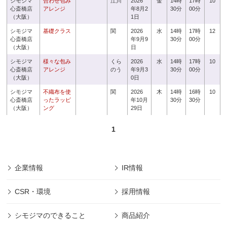
シモジマ
合わせ包み
江川
2026
金
14時
17時
10
心斎橋店
アレンジ
年8月2
30分
00分
（大阪）
1日
シモジマ
基礎クラス
関
2026
水
14時
17時
12
心斎橋店
年9月9
30分
00分
（大阪）
日
シモジマ
様々な包み
くら
2026
水
14時
17時
10
心斎橋店
アレンジ
のう
年9月3
30分
00分
（大阪）
0日
シモジマ
不織布を使
関
2026
木
14時
16時
10
心斎橋店
ったラッピ
年10月
30分
30分
（大阪）
ング
29日
1
企業情報
IR情報
CSR・環境
採用情報
シモジマのできること
商品紹介