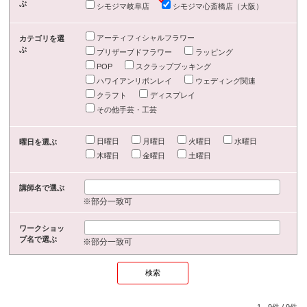
ぶ
シモジマ岐阜店
シモジマ心斎橋店（大阪）
アーティフィシャルフラワー
カテゴリを選
ぶ
プリザーブドフラワー
ラッピング
POP
スクラップブッキング
ハワイアンリボンレイ
ウェディング関連
クラフト
ディスプレイ
その他手芸・工芸
日曜日
月曜日
火曜日
水曜日
曜日を選ぶ
木曜日
金曜日
土曜日
講師名で選ぶ
※部分一致可
ワークショッ
プ名で選ぶ
※部分一致可