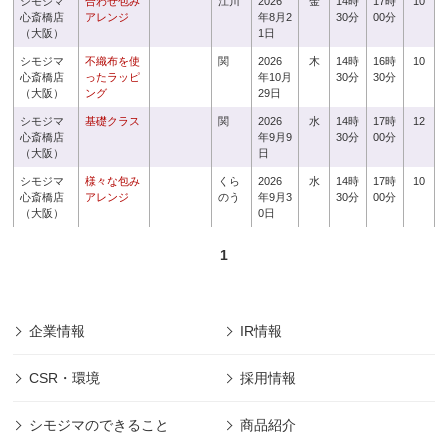
シモジマ
合わせ包み
江川
2026
金
14時
17時
10
心斎橋店
アレンジ
年8月2
30分
00分
（大阪）
1日
シモジマ
不織布を使
関
2026
木
14時
16時
10
心斎橋店
ったラッピ
年10月
30分
30分
（大阪）
ング
29日
シモジマ
基礎クラス
関
2026
水
14時
17時
12
心斎橋店
年9月9
30分
00分
（大阪）
日
シモジマ
様々な包み
くら
2026
水
14時
17時
10
心斎橋店
アレンジ
のう
年9月3
30分
00分
（大阪）
0日
1
企業情報
IR情報
CSR・環境
採用情報
シモジマのできること
商品紹介