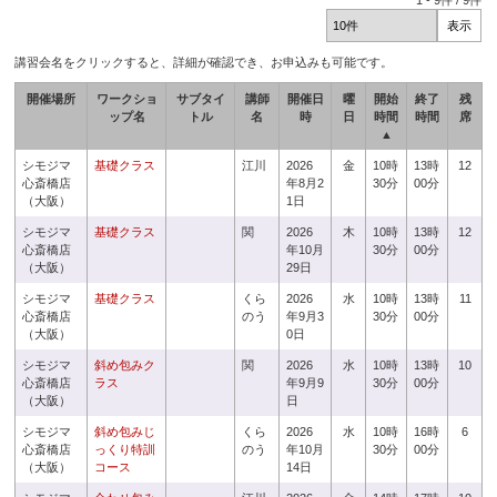
1
-
9
件 /
9
件
講習会名をクリックすると、詳細が確認でき、お申込みも可能です。
開催場所
ワークショ
サブタイ
講師
開催日
曜
開始
終了
残
ップ名
トル
名
時
日
時間
時間
席
▲
シモジマ
基礎クラス
江川
2026
金
10時
13時
12
心斎橋店
年8月2
30分
00分
（大阪）
1日
シモジマ
基礎クラス
関
2026
木
10時
13時
12
心斎橋店
年10月
30分
00分
（大阪）
29日
シモジマ
基礎クラス
くら
2026
水
10時
13時
11
心斎橋店
のう
年9月3
30分
00分
（大阪）
0日
シモジマ
斜め包みク
関
2026
水
10時
13時
10
心斎橋店
ラス
年9月9
30分
00分
（大阪）
日
シモジマ
斜め包みじ
くら
2026
水
10時
16時
6
心斎橋店
っくり特訓
のう
年10月
30分
00分
（大阪）
コース
14日