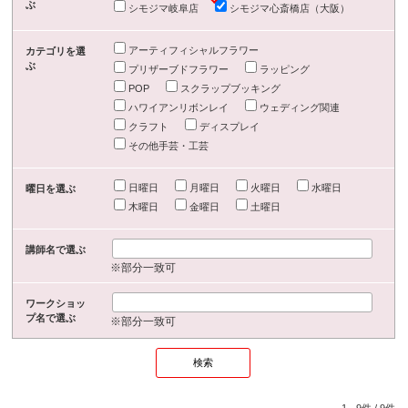
ぶ
シモジマ岐阜店
シモジマ心斎橋店（大阪）
アーティフィシャルフラワー
カテゴリを選
ぶ
プリザーブドフラワー
ラッピング
POP
スクラップブッキング
ハワイアンリボンレイ
ウェディング関連
クラフト
ディスプレイ
その他手芸・工芸
日曜日
月曜日
火曜日
水曜日
曜日を選ぶ
木曜日
金曜日
土曜日
講師名で選ぶ
※部分一致可
ワークショッ
プ名で選ぶ
※部分一致可