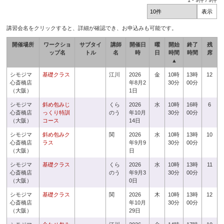
1
-
9
件 /
9
件
講習会名をクリックすると、詳細が確認でき、お申込みも可能です。
開催場所
ワークショ
サブタイ
講師
開催日
曜
開始
終了
残
ップ名
トル
名
時
日
時間
時間
席
▲
シモジマ
基礎クラス
江川
2026
金
10時
13時
12
心斎橋店
年8月2
30分
00分
（大阪）
1日
シモジマ
斜め包みじ
くら
2026
水
10時
16時
6
心斎橋店
っくり特訓
のう
年10月
30分
00分
（大阪）
コース
14日
シモジマ
斜め包みク
関
2026
水
10時
13時
10
心斎橋店
ラス
年9月9
30分
00分
（大阪）
日
シモジマ
基礎クラス
くら
2026
水
10時
13時
11
心斎橋店
のう
年9月3
30分
00分
（大阪）
0日
シモジマ
基礎クラス
関
2026
木
10時
13時
12
心斎橋店
年10月
30分
00分
（大阪）
29日