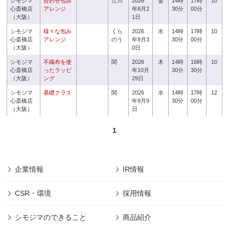
シモジマ
合わせ包み
江川
2026
金
14時
17時
10
心斎橋店
アレンジ
年8月2
30分
00分
（大阪）
1日
シモジマ
様々な包み
くら
2026
水
14時
17時
10
心斎橋店
アレンジ
のう
年9月3
30分
00分
（大阪）
0日
シモジマ
不織布を使
関
2026
木
14時
16時
10
心斎橋店
ったラッピ
年10月
30分
30分
（大阪）
ング
29日
シモジマ
基礎クラス
関
2026
水
14時
17時
12
心斎橋店
年9月9
30分
00分
（大阪）
日
1
企業情報
IR情報
CSR・環境
採用情報
シモジマのできること
商品紹介