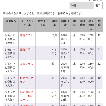
1
-
9
件 /
9
件
講習会名をクリックすると、詳細が確認でき、お申込みも可能です。
開催場所
ワークショ
サブタイ
講師
開催日
曜
開始
終了
残
ップ名
トル
名
時
日
時間
時間
席
▲
シモジマ
基礎クラス
江川
2026
金
10時
13時
12
心斎橋店
年8月2
30分
00分
（大阪）
1日
シモジマ
基礎クラス
くら
2026
水
10時
13時
11
心斎橋店
のう
年9月3
30分
00分
（大阪）
0日
シモジマ
基礎クラス
関
2026
木
10時
13時
12
心斎橋店
年10月
30分
00分
（大阪）
29日
シモジマ
斜め包みク
関
2026
水
10時
13時
10
心斎橋店
ラス
年9月9
30分
00分
（大阪）
日
シモジマ
斜め包みじ
くら
2026
水
10時
16時
6
心斎橋店
っくり特訓
のう
年10月
30分
00分
（大阪）
コース
14日