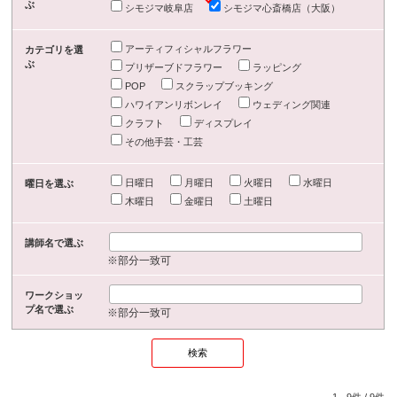
ぶ
シモジマ岐阜店
シモジマ心斎橋店（大阪）
アーティフィシャルフラワー
カテゴリを選
ぶ
プリザーブドフラワー
ラッピング
POP
スクラップブッキング
ハワイアンリボンレイ
ウェディング関連
クラフト
ディスプレイ
その他手芸・工芸
日曜日
月曜日
火曜日
水曜日
曜日を選ぶ
木曜日
金曜日
土曜日
講師名で選ぶ
※部分一致可
ワークショッ
プ名で選ぶ
※部分一致可