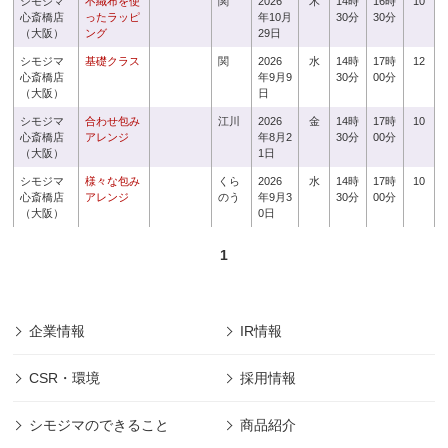
シモジマ
不織布を使
関
2026
木
14時
16時
10
心斎橋店
ったラッピ
年10月
30分
30分
（大阪）
ング
29日
シモジマ
基礎クラス
関
2026
水
14時
17時
12
心斎橋店
年9月9
30分
00分
（大阪）
日
シモジマ
合わせ包み
江川
2026
金
14時
17時
10
心斎橋店
アレンジ
年8月2
30分
00分
（大阪）
1日
シモジマ
様々な包み
くら
2026
水
14時
17時
10
心斎橋店
アレンジ
のう
年9月3
30分
00分
（大阪）
0日
1
企業情報
IR情報
CSR・環境
採用情報
シモジマのできること
商品紹介