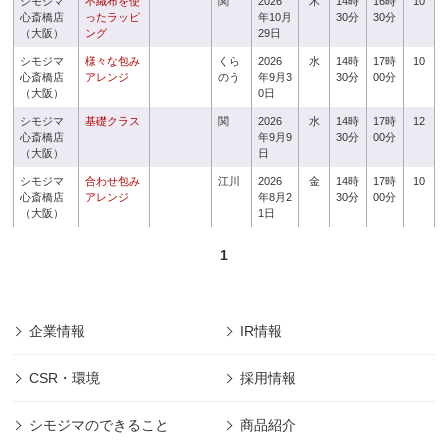
シモジマ
不織布を使
関
2026
木
14時
16時
10
心斎橋店
ったラッピ
年10月
30分
30分
（大阪）
ング
29日
シモジマ
様々な包み
くら
2026
水
14時
17時
10
心斎橋店
アレンジ
のう
年9月3
30分
00分
（大阪）
0日
シモジマ
基礎クラス
関
2026
水
14時
17時
12
心斎橋店
年9月9
30分
00分
（大阪）
日
シモジマ
合わせ包み
江川
2026
金
14時
17時
10
心斎橋店
アレンジ
年8月2
30分
00分
（大阪）
1日
1
企業情報
IR情報
CSR・環境
採用情報
シモジマのできること
商品紹介