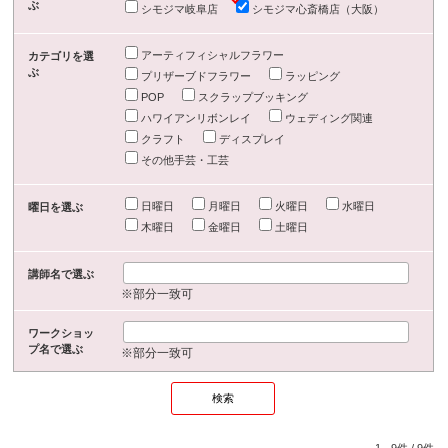
ぶ
シモジマ岐阜店
シモジマ心斎橋店（大阪）
アーティフィシャルフラワー
カテゴリを選
ぶ
プリザーブドフラワー
ラッピング
POP
スクラップブッキング
ハワイアンリボンレイ
ウェディング関連
クラフト
ディスプレイ
その他手芸・工芸
日曜日
月曜日
火曜日
水曜日
曜日を選ぶ
木曜日
金曜日
土曜日
講師名で選ぶ
※部分一致可
ワークショッ
プ名で選ぶ
※部分一致可