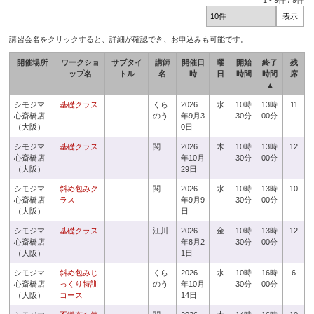
1
-
9
件 /
9
件
講習会名をクリックすると、詳細が確認でき、お申込みも可能です。
開催場所
ワークショ
サブタイ
講師
開催日
曜
開始
終了
残
ップ名
トル
名
時
日
時間
時間
席
▲
シモジマ
基礎クラス
くら
2026
水
10時
13時
11
心斎橋店
のう
年9月3
30分
00分
（大阪）
0日
シモジマ
基礎クラス
関
2026
木
10時
13時
12
心斎橋店
年10月
30分
00分
（大阪）
29日
シモジマ
斜め包みク
関
2026
水
10時
13時
10
心斎橋店
ラス
年9月9
30分
00分
（大阪）
日
シモジマ
基礎クラス
江川
2026
金
10時
13時
12
心斎橋店
年8月2
30分
00分
（大阪）
1日
シモジマ
斜め包みじ
くら
2026
水
10時
16時
6
心斎橋店
っくり特訓
のう
年10月
30分
00分
（大阪）
コース
14日