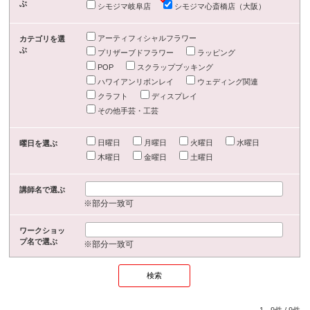
ぶ
シモジマ岐阜店
シモジマ心斎橋店（大阪）
アーティフィシャルフラワー
カテゴリを選
ぶ
プリザーブドフラワー
ラッピング
POP
スクラップブッキング
ハワイアンリボンレイ
ウェディング関連
クラフト
ディスプレイ
その他手芸・工芸
日曜日
月曜日
火曜日
水曜日
曜日を選ぶ
木曜日
金曜日
土曜日
講師名で選ぶ
※部分一致可
ワークショッ
プ名で選ぶ
※部分一致可