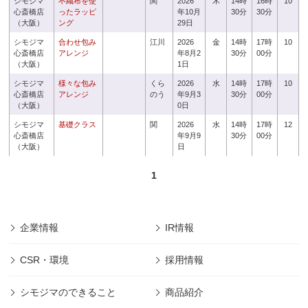
シモジマ
不織布を使
関
2026
木
14時
16時
10
心斎橋店
ったラッピ
年10月
30分
30分
（大阪）
ング
29日
シモジマ
合わせ包み
江川
2026
金
14時
17時
10
心斎橋店
アレンジ
年8月2
30分
00分
（大阪）
1日
シモジマ
様々な包み
くら
2026
水
14時
17時
10
心斎橋店
アレンジ
のう
年9月3
30分
00分
（大阪）
0日
シモジマ
基礎クラス
関
2026
水
14時
17時
12
心斎橋店
年9月9
30分
00分
（大阪）
日
1
企業情報
IR情報
CSR・環境
採用情報
シモジマのできること
商品紹介