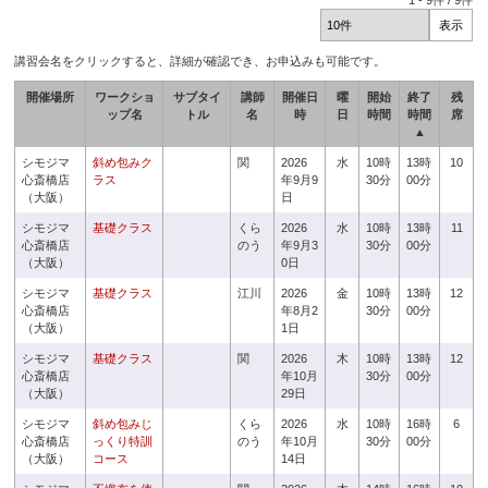
1
-
9
件 /
9
件
講習会名をクリックすると、詳細が確認でき、お申込みも可能です。
開催場所
ワークショ
サブタイ
講師
開催日
曜
開始
終了
残
ップ名
トル
名
時
日
時間
時間
席
▲
シモジマ
斜め包みク
関
2026
水
10時
13時
10
心斎橋店
ラス
年9月9
30分
00分
（大阪）
日
シモジマ
基礎クラス
くら
2026
水
10時
13時
11
心斎橋店
のう
年9月3
30分
00分
（大阪）
0日
シモジマ
基礎クラス
江川
2026
金
10時
13時
12
心斎橋店
年8月2
30分
00分
（大阪）
1日
シモジマ
基礎クラス
関
2026
木
10時
13時
12
心斎橋店
年10月
30分
00分
（大阪）
29日
シモジマ
斜め包みじ
くら
2026
水
10時
16時
6
心斎橋店
っくり特訓
のう
年10月
30分
00分
（大阪）
コース
14日