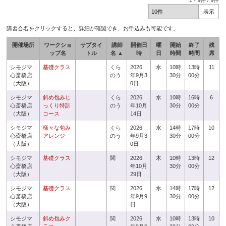
1
-
9
件 /
9
件
講習会名をクリックすると、詳細が確認でき、お申込みも可能です。
開催場所
ワークショ
サブタイ
講師
開催日
曜
開始
終了
残
ップ名
トル
名 ▲
時
日
時間
時間
席
シモジマ
基礎クラス
くら
2026
水
10時
13時
11
心斎橋店
のう
年9月3
30分
00分
（大阪）
0日
シモジマ
斜め包みじ
くら
2026
水
10時
16時
6
心斎橋店
っくり特訓
のう
年10月
30分
00分
（大阪）
コース
14日
シモジマ
様々な包み
くら
2026
水
14時
17時
10
心斎橋店
アレンジ
のう
年9月3
30分
00分
（大阪）
0日
シモジマ
基礎クラス
関
2026
木
10時
13時
12
心斎橋店
年10月
30分
00分
（大阪）
29日
シモジマ
基礎クラス
関
2026
水
14時
17時
12
心斎橋店
年9月9
30分
00分
（大阪）
日
シモジマ
斜め包みク
関
2026
水
10時
13時
10