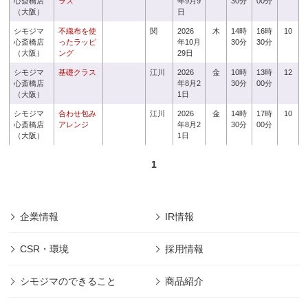
心斎橋店
ラス
年9月9
30分
00分
（大阪）
日
シモジマ
不織布を使
関
2026
木
14時
16時
10
心斎橋店
ったラッピ
年10月
30分
30分
（大阪）
ング
29日
シモジマ
基礎クラス
江川
2026
金
10時
13時
12
心斎橋店
年8月2
30分
00分
（大阪）
1日
シモジマ
合わせ包み
江川
2026
金
14時
17時
10
心斎橋店
アレンジ
年8月2
30分
00分
（大阪）
1日
1
企業情報
IR情報
CSR・環境
採用情報
シモジマのできること
商品紹介