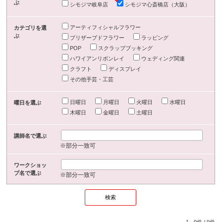
ぶ
シモジマ岐阜店
シモジマ心斎橋店（大阪）
アーティフィシャルフラワー
カテゴリを選
ぶ
プリザーブドフラワー
ラッピング
POP
スクラップブッキング
ハワイアンリボンレイ
ウェディング関連
クラフト
ディスプレイ
その他手芸・工芸
日曜日
月曜日
火曜日
水曜日
曜日を選ぶ
木曜日
金曜日
土曜日
講師名で選ぶ
※部分一致可
ワークショッ
プ名で選ぶ
※部分一致可