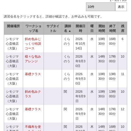
1
-
9
件 /
9
件
講習会名をクリックすると、詳細が確認でき、お申込みも可能です。
開催場所
ワークショ
サブタイ
講師
開催日
曜
開始
終了
残
ップ名
トル
名 ▲
時
日
時間
時間
席
シモジマ
斜め包みじ
くら
2026
水
10時
16時
6
心斎橋店
っくり特訓
のう
年10月
30分
00分
（大阪）
コース
14日
シモジマ
様々な包み
くら
2026
水
14時
17時
10
心斎橋店
アレンジ
のう
年9月3
30分
00分
（大阪）
0日
シモジマ
基礎クラス
くら
2026
水
10時
13時
11
心斎橋店
のう
年9月3
30分
00分
（大阪）
0日
シモジマ
斜め包みク
関
2026
水
10時
13時
10
心斎橋店
ラス
年9月9
30分
00分
（大阪）
日
シモジマ
基礎クラス
関
2026
水
14時
17時
12
心斎橋店
年9月9
30分
00分
（大阪）
日
シモジマ
不織布を使
関
2026
木
14時
16時
10