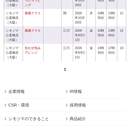
心斎橋店
ったラッピ
年10月
30分
30分
（大阪）
ング
29日
シモジマ
基礎クラス
関
2026
木
10時
13時
12
心斎橋店
年10月
30分
00分
（大阪）
29日
シモジマ
基礎クラス
江川
2026
金
10時
13時
12
心斎橋店
年8月2
30分
00分
（大阪）
1日
シモジマ
合わせ包み
江川
2026
金
14時
17時
10
心斎橋店
アレンジ
年8月2
30分
00分
（大阪）
1日
1
企業情報
IR情報
CSR・環境
採用情報
シモジマのできること
商品紹介