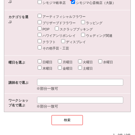
ぶ
シモジマ岐阜店
シモジマ心斎橋店（大阪）
アーティフィシャルフラワー
カテゴリを選
ぶ
プリザーブドフラワー
ラッピング
POP
スクラップブッキング
ハワイアンリボンレイ
ウェディング関連
クラフト
ディスプレイ
その他手芸・工芸
日曜日
月曜日
火曜日
水曜日
曜日を選ぶ
木曜日
金曜日
土曜日
講師名で選ぶ
※部分一致可
ワークショッ
プ名で選ぶ
※部分一致可