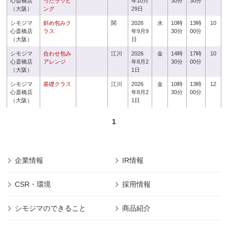
心斎橋店
ったラッピ
年10月
30分
30分
（大阪）
ング
29日
シモジマ
斜め包みク
関
2026
水
10時
13時
10
心斎橋店
ラス
年9月9
30分
00分
（大阪）
日
シモジマ
合わせ包み
江川
2026
金
14時
17時
10
心斎橋店
アレンジ
年8月2
30分
00分
（大阪）
1日
シモジマ
基礎クラス
江川
2026
金
10時
13時
12
心斎橋店
年8月2
30分
00分
（大阪）
1日
1
企業情報
IR情報
CSR・環境
採用情報
シモジマのできること
商品紹介