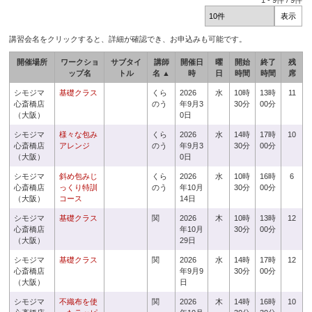
1
-
9
件 /
9
件
講習会名をクリックすると、詳細が確認でき、お申込みも可能です。
開催場所
ワークショ
サブタイ
講師
開催日
曜
開始
終了
残
ップ名
トル
名 ▲
時
日
時間
時間
席
シモジマ
基礎クラス
くら
2026
水
10時
13時
11
心斎橋店
のう
年9月3
30分
00分
（大阪）
0日
シモジマ
様々な包み
くら
2026
水
14時
17時
10
心斎橋店
アレンジ
のう
年9月3
30分
00分
（大阪）
0日
シモジマ
斜め包みじ
くら
2026
水
10時
16時
6
心斎橋店
っくり特訓
のう
年10月
30分
00分
（大阪）
コース
14日
シモジマ
基礎クラス
関
2026
木
10時
13時
12
心斎橋店
年10月
30分
00分
（大阪）
29日
シモジマ
基礎クラス
関
2026
水
14時
17時
12
心斎橋店
年9月9
30分
00分
（大阪）
日
シモジマ
不織布を使
関
2026
木
14時
16時
10