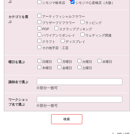
ぶ
シモジマ岐阜店
シモジマ心斎橋店（大阪）
アーティフィシャルフラワー
カテゴリを選
ぶ
プリザーブドフラワー
ラッピング
POP
スクラップブッキング
ハワイアンリボンレイ
ウェディング関連
クラフト
ディスプレイ
その他手芸・工芸
日曜日
月曜日
火曜日
水曜日
曜日を選ぶ
木曜日
金曜日
土曜日
講師名で選ぶ
※部分一致可
ワークショッ
プ名で選ぶ
※部分一致可