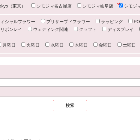
e tokyo（東京）
シモジマ名古屋店
シモジマ岐阜店
シモジ
ィシャルフラワー
プリザーブドフラワー
ラッピング
PO
リボンレイ
ウェディング関連
クラフト
ディスプレイ
月曜日
火曜日
水曜日
木曜日
金曜日
土曜日