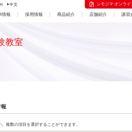
シモジマ オンライ
SH
中文
IR情報
採用情報
商品紹介
店舗紹介
講習
験教室
情報
い。複数の項目を選択することができます。