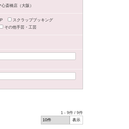
マ心斎橋店（大阪）
P
スクラップブッキング
その他手芸・工芸
1
-
9
件 /
9
件