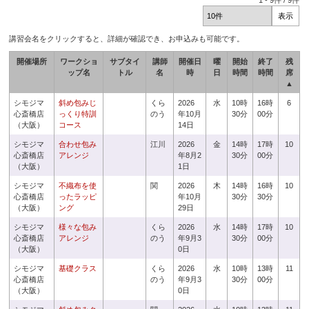
1
-
9
件 /
9
件
講習会名をクリックすると、詳細が確認でき、お申込みも可能です。
開催場所
ワークショ
サブタイ
講師
開催日
曜
開始
終了
残
ップ名
トル
名
時
日
時間
時間
席
▲
シモジマ
斜め包みじ
くら
2026
水
10時
16時
6
心斎橋店
っくり特訓
のう
年10月
30分
00分
（大阪）
コース
14日
シモジマ
合わせ包み
江川
2026
金
14時
17時
10
心斎橋店
アレンジ
年8月2
30分
00分
（大阪）
1日
シモジマ
不織布を使
関
2026
木
14時
16時
10
心斎橋店
ったラッピ
年10月
30分
30分
（大阪）
ング
29日
シモジマ
様々な包み
くら
2026
水
14時
17時
10
心斎橋店
アレンジ
のう
年9月3
30分
00分
（大阪）
0日
シモジマ
基礎クラス
くら
2026
水
10時
13時
11
心斎橋店
のう
年9月3
30分
00分
（大阪）
0日