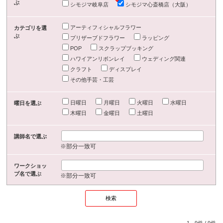
ぶ
シモジマ岐阜店
シモジマ心斎橋店（大阪）
アーティフィシャルフラワー
カテゴリを選
ぶ
プリザーブドフラワー
ラッピング
POP
スクラップブッキング
ハワイアンリボンレイ
ウェディング関連
クラフト
ディスプレイ
その他手芸・工芸
日曜日
月曜日
火曜日
水曜日
曜日を選ぶ
木曜日
金曜日
土曜日
講師名で選ぶ
※部分一致可
ワークショッ
プ名で選ぶ
※部分一致可