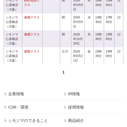
シモジマ
斜め包みク
関
2026
水
10時
13時
11
心斎橋店
ラス
年9月9
30分
00分
（大阪）
日
シモジマ
基礎クラス
関
2026
水
14時
17時
12
心斎橋店
年9月9
30分
00分
（大阪）
日
シモジマ
基礎クラス
関
2026
木
10時
13時
12
心斎橋店
年10月
30分
00分
（大阪）
29日
シモジマ
基礎クラス
江川
2026
金
10時
13時
12
心斎橋店
年8月2
30分
00分
（大阪）
1日
1
企業情報
IR情報
CSR・環境
採用情報
シモジマのできること
商品紹介