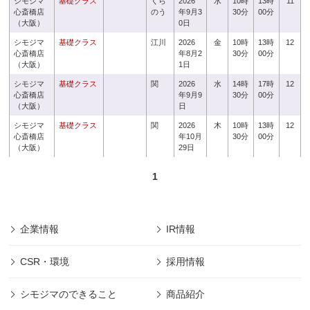
シモジマ
基礎クラス
くら
2026
水
10時
13時
11
心斎橋店
のう
年9月3
30分
00分
（大阪）
0日
シモジマ
基礎クラス
江川
2026
金
10時
13時
12
心斎橋店
年8月2
30分
00分
（大阪）
1日
シモジマ
基礎クラス
関
2026
水
14時
17時
12
心斎橋店
年9月9
30分
00分
（大阪）
日
シモジマ
基礎クラス
関
2026
木
10時
13時
12
心斎橋店
年10月
30分
00分
（大阪）
29日
1
企業情報
IR情報
CSR・環境
採用情報
シモジマのできること
商品紹介