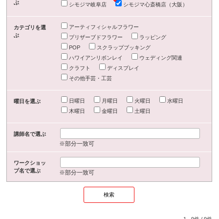
ぶ
シモジマ岐阜店
シモジマ心斎橋店（大阪）
アーティフィシャルフラワー
カテゴリを選
ぶ
プリザーブドフラワー
ラッピング
POP
スクラップブッキング
ハワイアンリボンレイ
ウェディング関連
クラフト
ディスプレイ
その他手芸・工芸
日曜日
月曜日
火曜日
水曜日
曜日を選ぶ
木曜日
金曜日
土曜日
講師名で選ぶ
※部分一致可
ワークショッ
プ名で選ぶ
※部分一致可