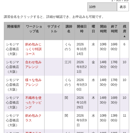
1
-
9
件 /
9
件
講習会名をクリックすると、詳細が確認でき、お申込みも可能です。
開催場所
ワークショ
サブタイ
講師
開催日
曜
開始
終了
残
ップ名
トル
名
時
日
時間
時間
席
▲
シモジマ
斜め包みじ
くら
2026
水
10時
16時
6
心斎橋店
っくり特訓
のう
年10月
30分
00分
（大阪）
コース
14日
シモジマ
合わせ包み
江川
2026
金
14時
17時
10
心斎橋店
アレンジ
年8月2
30分
00分
（大阪）
1日
シモジマ
様々な包み
くら
2026
水
14時
17時
10
心斎橋店
アレンジ
のう
年9月3
30分
00分
（大阪）
0日
シモジマ
不織布を使
関
2026
木
14時
16時
10
心斎橋店
ったラッピ
年10月
30分
30分
（大阪）
ング
29日
シモジマ
斜め包みク
関
2026
水
10時
13時
11
心斎橋店
ラス
年9月9
30分
00分
（大阪）
日