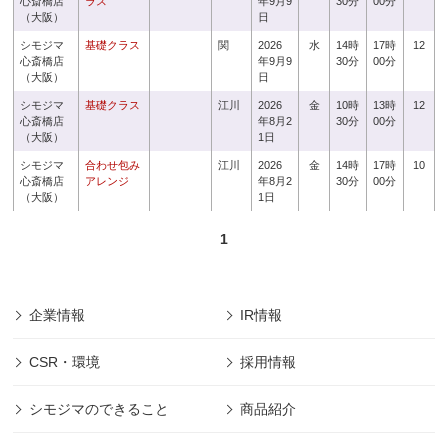
心斎橋店
ラス
年9月9
30分
00分
（大阪）
日
シモジマ
基礎クラス
関
2026
水
14時
17時
12
心斎橋店
年9月9
30分
00分
（大阪）
日
シモジマ
基礎クラス
江川
2026
金
10時
13時
12
心斎橋店
年8月2
30分
00分
（大阪）
1日
シモジマ
合わせ包み
江川
2026
金
14時
17時
10
心斎橋店
アレンジ
年8月2
30分
00分
（大阪）
1日
1
企業情報
IR情報
CSR・環境
採用情報
シモジマのできること
商品紹介