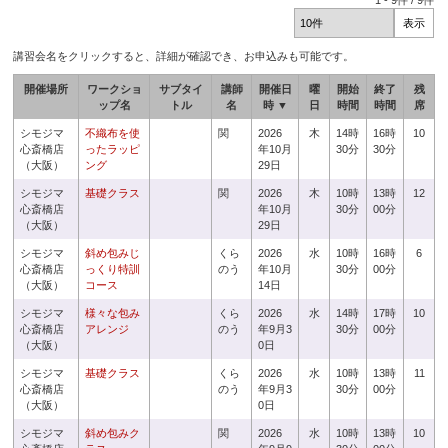
1
-
9
件 /
9
件
講習会名をクリックすると、詳細が確認でき、お申込みも可能です。
開催場所
ワークショ
サブタイ
講師
開催日
曜
開始
終了
残
ップ名
トル
名
時 ▼
日
時間
時間
席
シモジマ
不織布を使
関
2026
木
14時
16時
10
心斎橋店
ったラッピ
年10月
30分
30分
（大阪）
ング
29日
シモジマ
基礎クラス
関
2026
木
10時
13時
12
心斎橋店
年10月
30分
00分
（大阪）
29日
シモジマ
斜め包みじ
くら
2026
水
10時
16時
6
心斎橋店
っくり特訓
のう
年10月
30分
00分
（大阪）
コース
14日
シモジマ
様々な包み
くら
2026
水
14時
17時
10
心斎橋店
アレンジ
のう
年9月3
30分
00分
（大阪）
0日
シモジマ
基礎クラス
くら
2026
水
10時
13時
11
心斎橋店
のう
年9月3
30分
00分
（大阪）
0日
シモジマ
斜め包みク
関
2026
水
10時
13時
10