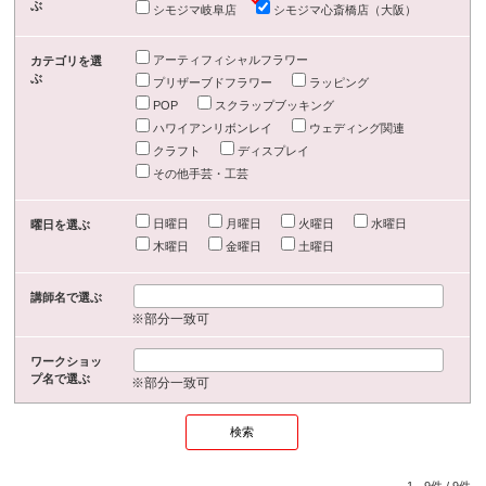
ぶ
シモジマ岐阜店
シモジマ心斎橋店（大阪）
アーティフィシャルフラワー
カテゴリを選
ぶ
プリザーブドフラワー
ラッピング
POP
スクラップブッキング
ハワイアンリボンレイ
ウェディング関連
クラフト
ディスプレイ
その他手芸・工芸
日曜日
月曜日
火曜日
水曜日
曜日を選ぶ
木曜日
金曜日
土曜日
講師名で選ぶ
※部分一致可
ワークショッ
プ名で選ぶ
※部分一致可