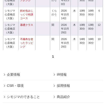
心斎橋店
アレンジ
のう
年9月3
30分
00分
（大阪）
0日
シモジマ
斜め包みじ
くら
2026
水
10時
16時
6
心斎橋店
っくり特訓
のう
年10月
30分
00分
（大阪）
コース
14日
シモジマ
基礎クラス
関
2026
木
10時
13時
12
心斎橋店
年10月
30分
00分
（大阪）
29日
シモジマ
不織布を使
関
2026
木
14時
16時
10
心斎橋店
ったラッピ
年10月
30分
30分
（大阪）
ング
29日
1
企業情報
IR情報
CSR・環境
採用情報
シモジマのできること
商品紹介