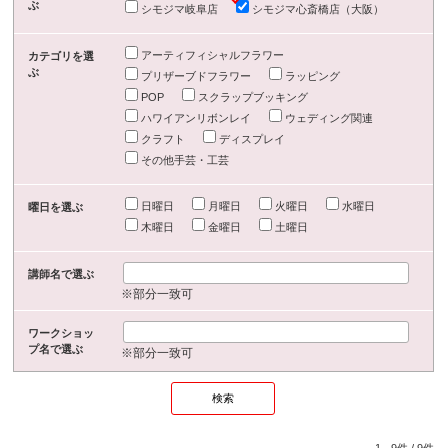
ぶ
シモジマ岐阜店
シモジマ心斎橋店（大阪）
アーティフィシャルフラワー
カテゴリを選
ぶ
プリザーブドフラワー
ラッピング
POP
スクラップブッキング
ハワイアンリボンレイ
ウェディング関連
クラフト
ディスプレイ
その他手芸・工芸
日曜日
月曜日
火曜日
水曜日
曜日を選ぶ
木曜日
金曜日
土曜日
講師名で選ぶ
※部分一致可
ワークショッ
プ名で選ぶ
※部分一致可