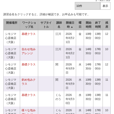
1
-
9
件 /
9
件
講習会名をクリックすると、詳細が確認でき、お申込みも可能です。
開催場所
ワークショ
サブタイ
講師
開催日
曜
開始
終了
残
ップ名
トル
名
時 ▲
日
時間
時間
席
シモジマ
基礎クラス
江川
2026
金
10時
13時
12
心斎橋店
年8月2
30分
00分
（大阪）
1日
シモジマ
合わせ包み
江川
2026
金
14時
17時
10
心斎橋店
アレンジ
年8月2
30分
00分
（大阪）
1日
シモジマ
基礎クラス
関
2026
水
14時
17時
12
心斎橋店
年9月9
30分
00分
（大阪）
日
シモジマ
斜め包みク
関
2026
水
10時
13時
11
心斎橋店
ラス
年9月9
30分
00分
（大阪）
日
シモジマ
基礎クラス
くら
2026
水
10時
13時
11
心斎橋店
のう
年9月3
30分
00分
（大阪）
0日
シモジマ
様々な包み
くら
2026
水
14時
17時
10