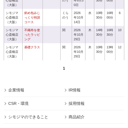
心斎橋店
のう
年9月3
30分
00分
（大阪）
0日
シモジマ
斜め包みじ
くら
2026
水
10時
16時
6
心斎橋店
っくり特訓
のう
年10月
30分
00分
（大阪）
コース
14日
シモジマ
不織布を使
関
2026
木
14時
16時
10
心斎橋店
ったラッピ
年10月
30分
30分
（大阪）
ング
29日
シモジマ
基礎クラス
関
2026
木
10時
13時
12
心斎橋店
年10月
30分
00分
（大阪）
29日
1
企業情報
IR情報
CSR・環境
採用情報
シモジマのできること
商品紹介