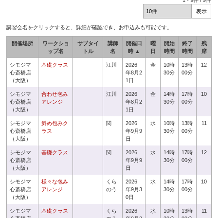
1
-
9
件 /
9
件
講習会名をクリックすると、詳細が確認でき、お申込みも可能です。
開催場所
ワークショ
サブタイ
講師
開催日
曜
開始
終了
残
ップ名
トル
名
時 ▲
日
時間
時間
席
シモジマ
基礎クラス
江川
2026
金
10時
13時
12
心斎橋店
年8月2
30分
00分
（大阪）
1日
シモジマ
合わせ包み
江川
2026
金
14時
17時
10
心斎橋店
アレンジ
年8月2
30分
00分
（大阪）
1日
シモジマ
斜め包みク
関
2026
水
10時
13時
11
心斎橋店
ラス
年9月9
30分
00分
（大阪）
日
シモジマ
基礎クラス
関
2026
水
14時
17時
12
心斎橋店
年9月9
30分
00分
（大阪）
日
シモジマ
様々な包み
くら
2026
水
14時
17時
10
心斎橋店
アレンジ
のう
年9月3
30分
00分
（大阪）
0日
シモジマ
基礎クラス
くら
2026
水
10時
13時
11