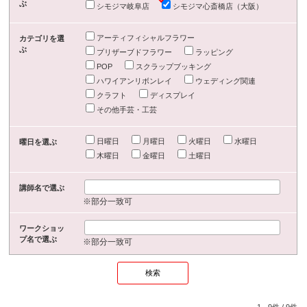
ぶ
シモジマ岐阜店
シモジマ心斎橋店（大阪）
アーティフィシャルフラワー
カテゴリを選
ぶ
プリザーブドフラワー
ラッピング
POP
スクラップブッキング
ハワイアンリボンレイ
ウェディング関連
クラフト
ディスプレイ
その他手芸・工芸
日曜日
月曜日
火曜日
水曜日
曜日を選ぶ
木曜日
金曜日
土曜日
講師名で選ぶ
※部分一致可
ワークショッ
プ名で選ぶ
※部分一致可