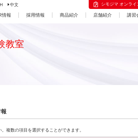
シモジマ オンライ
SH
中文
IR情報
採用情報
商品紹介
店舗紹介
講習
験教室
情報
い。複数の項目を選択することができます。