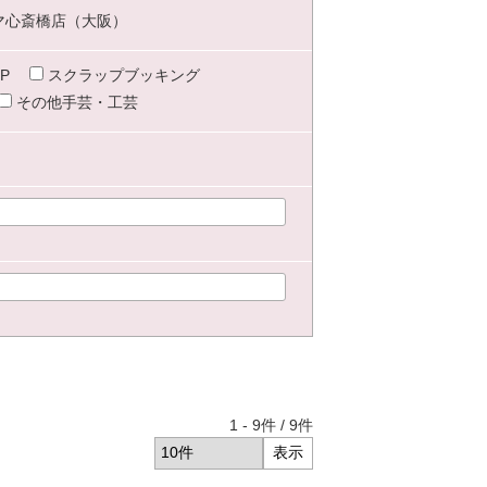
マ心斎橋店（大阪）
P
スクラップブッキング
その他手芸・工芸
1
-
9
件 /
9
件