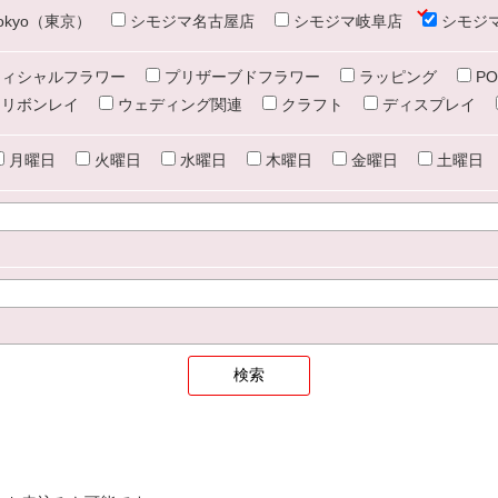
e tokyo（東京）
シモジマ名古屋店
シモジマ岐阜店
シモジ
ィシャルフラワー
プリザーブドフラワー
ラッピング
PO
リボンレイ
ウェディング関連
クラフト
ディスプレイ
月曜日
火曜日
水曜日
木曜日
金曜日
土曜日