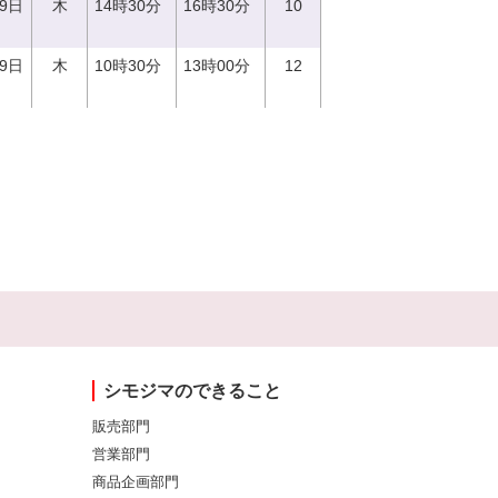
29日
木
14時30分
16時30分
10
29日
木
10時30分
13時00分
12
シモジマのできること
販売部門
営業部門
商品企画部門