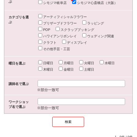
ぶ
シモジマ岐阜店
シモジマ心斎橋店（大阪）
アーティフィシャルフラワー
カテゴリを選
ぶ
プリザーブドフラワー
ラッピング
POP
スクラップブッキング
ハワイアンリボンレイ
ウェディング関連
クラフト
ディスプレイ
その他手芸・工芸
日曜日
月曜日
火曜日
水曜日
曜日を選ぶ
木曜日
金曜日
土曜日
講師名で選ぶ
※部分一致可
ワークショッ
プ名で選ぶ
※部分一致可