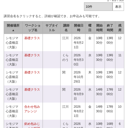
1
-
9
件 /
9
件
講習会名をクリックすると、詳細が確認でき、お申込みも可能です。
開催場所
ワークショ
サブタイ
講師
開催日
曜
開始
終了
残
▲
ップ名
トル
名
時
日
時間
時間
席
シモジマ
基礎クラス
江川
2026
金
10時
13時
12
心斎橋店
年8月2
30分
00分
（大阪）
1日
シモジマ
基礎クラス
くら
2026
水
10時
13時
11
心斎橋店
のう
年9月3
30分
00分
（大阪）
0日
シモジマ
基礎クラス
関
2026
木
10時
13時
12
心斎橋店
年10月
30分
00分
（大阪）
29日
シモジマ
基礎クラス
関
2026
水
14時
17時
12
心斎橋店
年9月9
30分
00分
（大阪）
日
シモジマ
合わせ包み
江川
2026
金
14時
17時
10
心斎橋店
アレンジ
年8月2
30分
00分
（大阪）
1日
シモジマ
斜め包みじ
くら
2026
水
10時
16時
6