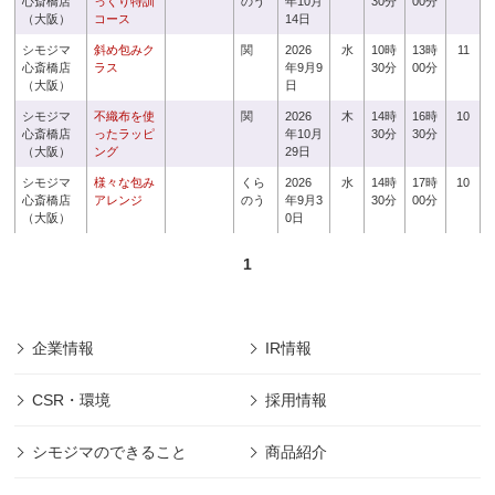
心斎橋店
っくり特訓
のう
年10月
30分
00分
（大阪）
コース
14日
シモジマ
斜め包みク
関
2026
水
10時
13時
11
心斎橋店
ラス
年9月9
30分
00分
（大阪）
日
シモジマ
不織布を使
関
2026
木
14時
16時
10
心斎橋店
ったラッピ
年10月
30分
30分
（大阪）
ング
29日
シモジマ
様々な包み
くら
2026
水
14時
17時
10
心斎橋店
アレンジ
のう
年9月3
30分
00分
（大阪）
0日
1
企業情報
IR情報
CSR・環境
採用情報
シモジマのできること
商品紹介