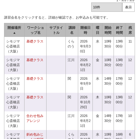
1
-
9
件 /
9
件
講習会名をクリックすると、詳細が確認でき、お申込みも可能です。
開催場所
ワークショ
サブタイ
講師
開催日
曜
開始
終了
残
▲
ップ名
トル
名
時
日
時間
時間
席
シモジマ
基礎クラス
くら
2026
水
10時
13時
11
心斎橋店
のう
年9月3
30分
00分
（大阪）
0日
シモジマ
基礎クラス
江川
2026
金
10時
13時
12
心斎橋店
年8月2
30分
00分
（大阪）
1日
シモジマ
基礎クラス
関
2026
水
14時
17時
12
心斎橋店
年9月9
30分
00分
（大阪）
日
シモジマ
基礎クラス
関
2026
木
10時
13時
12
心斎橋店
年10月
30分
00分
（大阪）
29日
シモジマ
合わせ包み
江川
2026
金
14時
17時
10
心斎橋店
アレンジ
年8月2
30分
00分
（大阪）
1日
シモジマ
斜め包みじ
くら
2026
水
10時
16時
6