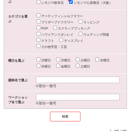
ぶ
シモジマ岐阜店
シモジマ心斎橋店（大阪）
アーティフィシャルフラワー
カテゴリを選
ぶ
プリザーブドフラワー
ラッピング
POP
スクラップブッキング
ハワイアンリボンレイ
ウェディング関連
クラフト
ディスプレイ
その他手芸・工芸
日曜日
月曜日
火曜日
水曜日
曜日を選ぶ
木曜日
金曜日
土曜日
講師名で選ぶ
※部分一致可
ワークショッ
プ名で選ぶ
※部分一致可