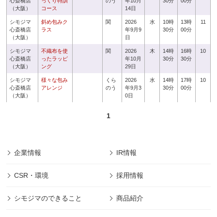
心斎橋店
っくり特訓
のう
年10月
30分
00分
（大阪）
コース
14日
シモジマ
斜め包みク
関
2026
水
10時
13時
11
心斎橋店
ラス
年9月9
30分
00分
（大阪）
日
シモジマ
不織布を使
関
2026
木
14時
16時
10
心斎橋店
ったラッピ
年10月
30分
30分
（大阪）
ング
29日
シモジマ
様々な包み
くら
2026
水
14時
17時
10
心斎橋店
アレンジ
のう
年9月3
30分
00分
（大阪）
0日
1
企業情報
IR情報
CSR・環境
採用情報
シモジマのできること
商品紹介