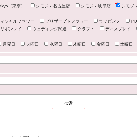
e tokyo（東京）
シモジマ名古屋店
シモジマ岐阜店
シモジ
ィシャルフラワー
プリザーブドフラワー
ラッピング
PO
リボンレイ
ウェディング関連
クラフト
ディスプレイ
月曜日
火曜日
水曜日
木曜日
金曜日
土曜日