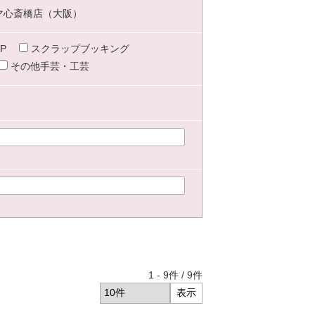
マ心斎橋店（大阪）
P
スクラップブッキング
その他手芸・工芸
1
-
9
件 /
9
件