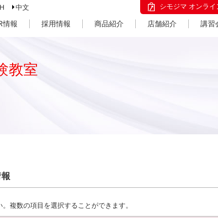
シモジマ オンライ
SH
中文
IR情報
採用情報
商品紹介
店舗紹介
講習
験教室
情報
い。複数の項目を選択することができます。