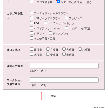
ぶ
シモジマ岐阜店
シモジマ心斎橋店（大阪）
アーティフィシャルフラワー
カテゴリを選
ぶ
プリザーブドフラワー
ラッピング
POP
スクラップブッキング
ハワイアンリボンレイ
ウェディング関連
クラフト
ディスプレイ
その他手芸・工芸
日曜日
月曜日
火曜日
水曜日
曜日を選ぶ
木曜日
金曜日
土曜日
講師名で選ぶ
※部分一致可
ワークショッ
プ名で選ぶ
※部分一致可