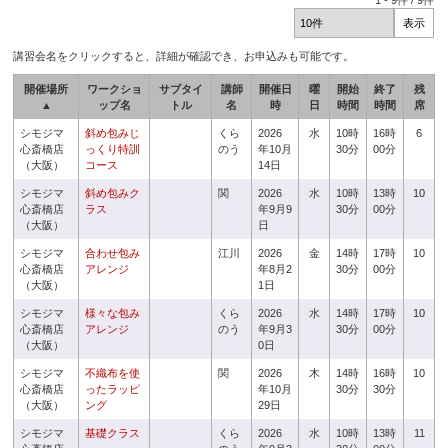
1
-
9
件 /
9
件
講習会名をクリックすると、詳細が確認でき、お申込みも可能です。
開催場所
ワークショ
サブタイ
講師
開催日
曜
開始
終了
残
▲
ップ名
トル
名
時
日
時間
時間
席
シモジマ
斜め包みじ
くら
2026
水
10時
16時
6
心斎橋店
っくり特訓
のう
年10月
30分
00分
（大阪）
コース
14日
シモジマ
斜め包みク
関
2026
水
10時
13時
10
心斎橋店
ラス
年9月9
30分
00分
（大阪）
日
シモジマ
合わせ包み
江川
2026
金
14時
17時
10
心斎橋店
アレンジ
年8月2
30分
00分
（大阪）
1日
シモジマ
様々な包み
くら
2026
水
14時
17時
10
心斎橋店
アレンジ
のう
年9月3
30分
00分
（大阪）
0日
シモジマ
不織布を使
関
2026
木
14時
16時
10
心斎橋店
ったラッピ
年10月
30分
30分
（大阪）
ング
29日
シモジマ
基礎クラス
くら
2026
水
10時
13時
11