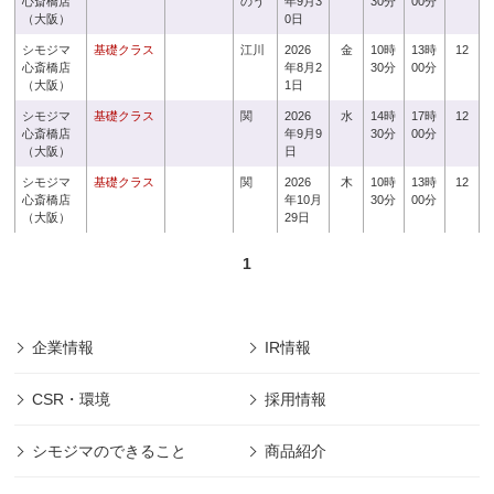
心斎橋店
のう
年9月3
30分
00分
（大阪）
0日
シモジマ
基礎クラス
江川
2026
金
10時
13時
12
心斎橋店
年8月2
30分
00分
（大阪）
1日
シモジマ
基礎クラス
関
2026
水
14時
17時
12
心斎橋店
年9月9
30分
00分
（大阪）
日
シモジマ
基礎クラス
関
2026
木
10時
13時
12
心斎橋店
年10月
30分
00分
（大阪）
29日
1
企業情報
IR情報
CSR・環境
採用情報
シモジマのできること
商品紹介