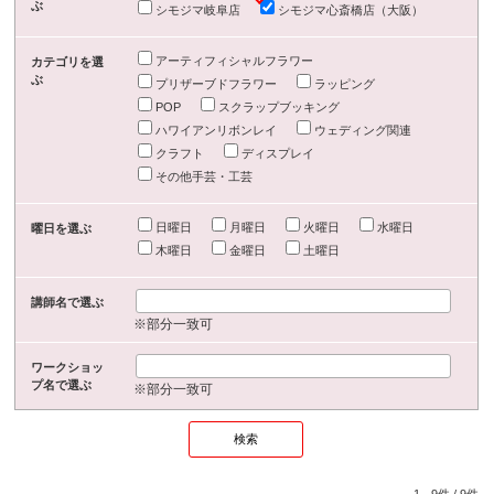
ぶ
シモジマ岐阜店
シモジマ心斎橋店（大阪）
アーティフィシャルフラワー
カテゴリを選
ぶ
プリザーブドフラワー
ラッピング
POP
スクラップブッキング
ハワイアンリボンレイ
ウェディング関連
クラフト
ディスプレイ
その他手芸・工芸
日曜日
月曜日
火曜日
水曜日
曜日を選ぶ
木曜日
金曜日
土曜日
講師名で選ぶ
※部分一致可
ワークショッ
プ名で選ぶ
※部分一致可