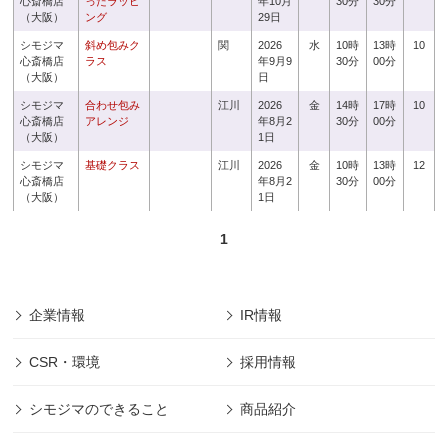
心斎橋店
ったラッピ
年10月
30分
30分
（大阪）
ング
29日
シモジマ
斜め包みク
関
2026
水
10時
13時
10
心斎橋店
ラス
年9月9
30分
00分
（大阪）
日
シモジマ
合わせ包み
江川
2026
金
14時
17時
10
心斎橋店
アレンジ
年8月2
30分
00分
（大阪）
1日
シモジマ
基礎クラス
江川
2026
金
10時
13時
12
心斎橋店
年8月2
30分
00分
（大阪）
1日
1
企業情報
IR情報
CSR・環境
採用情報
シモジマのできること
商品紹介