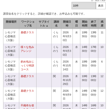
1
-
9
件 /
9
件
講習会名をクリックすると、詳細が確認でき、お申込みも可能です。
開催場所
ワークショ
サブタイ
講師
開催日
曜
開始
終了
残
ップ名
トル ▲
名
時
日
時間
時間
席
シモジマ
基礎クラス
くら
2026
水
10時
13時
11
心斎橋店
のう
年9月3
30分
00分
（大阪）
0日
シモジマ
様々な包み
くら
2026
水
14時
17時
10
心斎橋店
アレンジ
のう
年9月3
30分
00分
（大阪）
0日
シモジマ
斜め包みじ
くら
2026
水
10時
16時
6
心斎橋店
っくり特訓
のう
年10月
30分
00分
（大阪）
コース
14日
シモジマ
基礎クラス
関
2026
木
10時
13時
12
心斎橋店
年10月
30分
00分
（大阪）
29日
シモジマ
基礎クラス
関
2026
水
14時
17時
12
心斎橋店
年9月9
30分
00分
（大阪）
日
シモジマ
不織布を使
関
2026
木
14時
16時
10