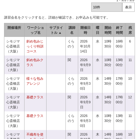
1
-
9
件 /
9
件
講習会名をクリックすると、詳細が確認でき、お申込みも可能です。
開催場所
ワークショ
サブタイ
講師
開催日
曜
開始
終了
残
ップ名
トル ▲
名
時
日
時間
時間
席
シモジマ
斜め包みじ
くら
2026
水
10時
16時
6
心斎橋店
っくり特訓
のう
年10月
30分
00分
（大阪）
コース
14日
シモジマ
斜め包みク
関
2026
水
10時
13時
11
心斎橋店
ラス
年9月9
30分
00分
（大阪）
日
シモジマ
様々な包み
くら
2026
水
14時
17時
10
心斎橋店
アレンジ
のう
年9月3
30分
00分
（大阪）
0日
シモジマ
基礎クラス
関
2026
水
14時
17時
12
心斎橋店
年9月9
30分
00分
（大阪）
日
シモジマ
基礎クラス
くら
2026
水
10時
13時
11
心斎橋店
のう
年9月3
30分
00分
（大阪）
0日
シモジマ
不織布を使
関
2026
木
14時
16時
10