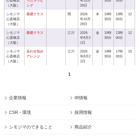
心斎橋店
ったラッピ
年10月
30分
30分
（大阪）
ング
29日
シモジマ
基礎クラス
関
2026
木
10時
13時
12
心斎橋店
年10月
30分
00分
（大阪）
29日
シモジマ
基礎クラス
江川
2026
金
10時
13時
12
心斎橋店
年8月2
30分
00分
（大阪）
1日
シモジマ
合わせ包み
江川
2026
金
14時
17時
10
心斎橋店
アレンジ
年8月2
30分
00分
（大阪）
1日
1
企業情報
IR情報
CSR・環境
採用情報
シモジマのできること
商品紹介