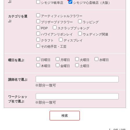
ぶ
シモジマ岐阜店
シモジマ心斎橋店（大阪）
アーティフィシャルフラワー
カテゴリを選
ぶ
プリザーブドフラワー
ラッピング
POP
スクラップブッキング
ハワイアンリボンレイ
ウェディング関連
クラフト
ディスプレイ
その他手芸・工芸
日曜日
月曜日
火曜日
水曜日
曜日を選ぶ
木曜日
金曜日
土曜日
講師名で選ぶ
※部分一致可
ワークショッ
プ名で選ぶ
※部分一致可