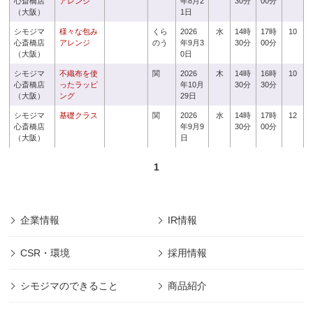
心斎橋店
アレンジ
年8月2
30分
00分
（大阪）
1日
シモジマ
様々な包み
くら
2026
水
14時
17時
10
心斎橋店
アレンジ
のう
年9月3
30分
00分
（大阪）
0日
シモジマ
不織布を使
関
2026
木
14時
16時
10
心斎橋店
ったラッピ
年10月
30分
30分
（大阪）
ング
29日
シモジマ
基礎クラス
関
2026
水
14時
17時
12
心斎橋店
年9月9
30分
00分
（大阪）
日
1
企業情報
IR情報
CSR・環境
採用情報
シモジマのできること
商品紹介