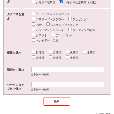
ぶ
シモジマ岐阜店
シモジマ心斎橋店（大阪）
アーティフィシャルフラワー
カテゴリを選
ぶ
プリザーブドフラワー
ラッピング
POP
スクラップブッキング
ハワイアンリボンレイ
ウェディング関連
クラフト
ディスプレイ
その他手芸・工芸
日曜日
月曜日
火曜日
水曜日
曜日を選ぶ
木曜日
金曜日
土曜日
講師名で選ぶ
※部分一致可
ワークショッ
プ名で選ぶ
※部分一致可