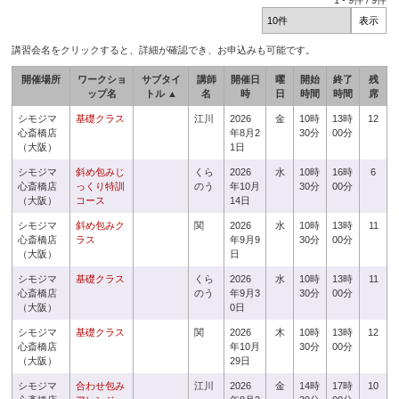
1
-
9
件 /
9
件
講習会名をクリックすると、詳細が確認でき、お申込みも可能です。
開催場所
ワークショ
サブタイ
講師
開催日
曜
開始
終了
残
ップ名
トル ▲
名
時
日
時間
時間
席
シモジマ
基礎クラス
江川
2026
金
10時
13時
12
心斎橋店
年8月2
30分
00分
（大阪）
1日
シモジマ
斜め包みじ
くら
2026
水
10時
16時
6
心斎橋店
っくり特訓
のう
年10月
30分
00分
（大阪）
コース
14日
シモジマ
斜め包みク
関
2026
水
10時
13時
11
心斎橋店
ラス
年9月9
30分
00分
（大阪）
日
シモジマ
基礎クラス
くら
2026
水
10時
13時
11
心斎橋店
のう
年9月3
30分
00分
（大阪）
0日
シモジマ
基礎クラス
関
2026
木
10時
13時
12
心斎橋店
年10月
30分
00分
（大阪）
29日
シモジマ
合わせ包み
江川
2026
金
14時
17時
10