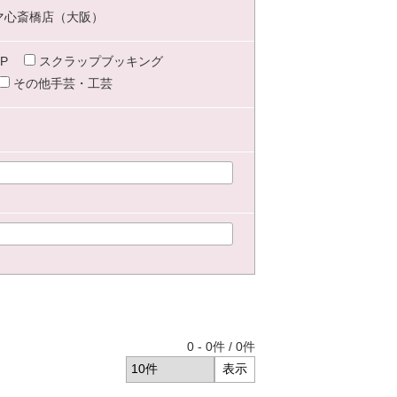
マ心斎橋店（大阪）
P
スクラップブッキング
その他手芸・工芸
0
-
0
件 /
0
件