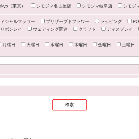
e tokyo（東京）
シモジマ名古屋店
シモジマ岐阜店
シモジ
ィシャルフラワー
プリザーブドフラワー
ラッピング
PO
リボンレイ
ウェディング関連
クラフト
ディスプレイ
月曜日
火曜日
水曜日
木曜日
金曜日
土曜日