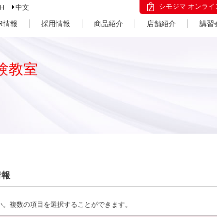
シモジマ オンライ
SH
中文
IR情報
採用情報
商品紹介
店舗紹介
講習
験教室
情報
い。複数の項目を選択することができます。