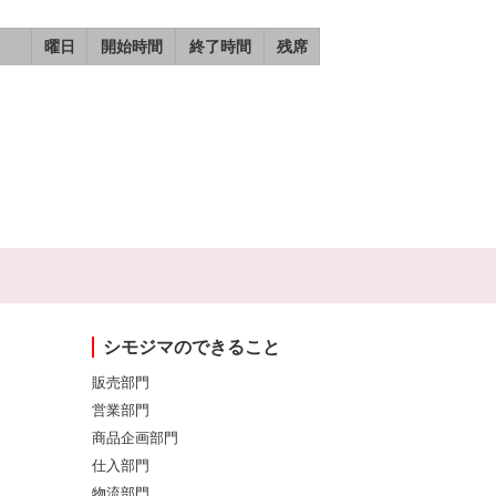
曜日
開始時間
終了時間
残席
シモジマのできること
販売部門
営業部門
商品企画部門
仕入部門
物流部門