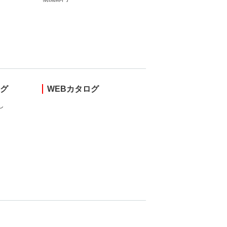
ング
WEBカタログ
し