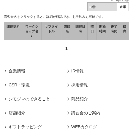
0
-
0
件 /
0
件
講習会名をクリックすると、詳細が確認でき、お申込みも可能です。
開催場所
ワークシ
サブタイ
講師
開催日
曜
開始
終了
残
ョップ名
トル
名
時
日
時間
時間
席
▲
1
企業情報
IR情報
CSR・環境
採用情報
シモジマのできること
商品紹介
店舗紹介
講習会のご案内
ギフトラッピング
WEBカタログ