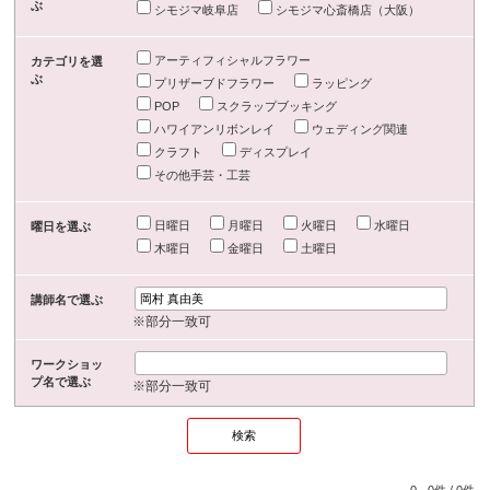
ぶ
シモジマ岐阜店
シモジマ心斎橋店（大阪）
アーティフィシャルフラワー
カテゴリを選
ぶ
プリザーブドフラワー
ラッピング
POP
スクラップブッキング
ハワイアンリボンレイ
ウェディング関連
クラフト
ディスプレイ
その他手芸・工芸
日曜日
月曜日
火曜日
水曜日
曜日を選ぶ
木曜日
金曜日
土曜日
講師名で選ぶ
※部分一致可
ワークショッ
プ名で選ぶ
※部分一致可