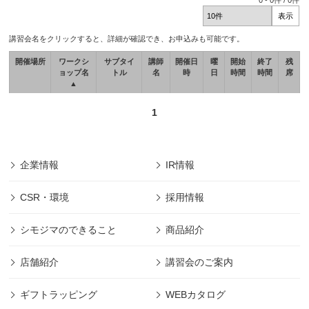
0
-
0
件 /
0
件
講習会名をクリックすると、詳細が確認でき、お申込みも可能です。
開催場所
ワークシ
サブタイ
講師
開催日
曜
開始
終了
残
ョップ名
トル
名
時
日
時間
時間
席
▲
1
企業情報
IR情報
CSR・環境
採用情報
シモジマのできること
商品紹介
店舗紹介
講習会のご案内
ギフトラッピング
WEBカタログ