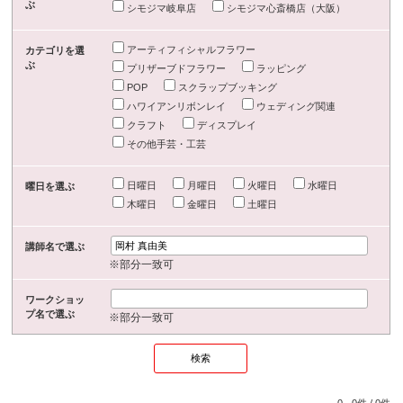
ぶ
シモジマ岐阜店
シモジマ心斎橋店（大阪）
アーティフィシャルフラワー
カテゴリを選
ぶ
プリザーブドフラワー
ラッピング
POP
スクラップブッキング
ハワイアンリボンレイ
ウェディング関連
クラフト
ディスプレイ
その他手芸・工芸
日曜日
月曜日
火曜日
水曜日
曜日を選ぶ
木曜日
金曜日
土曜日
講師名で選ぶ
※部分一致可
ワークショッ
プ名で選ぶ
※部分一致可