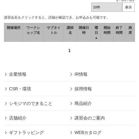
0
-
0
件 /
0
件
講習会名をクリックすると、詳細が確認でき、お申込みも可能です。
開催場所
ワークシ
サブタイ
講師
開催日
曜
開始
終了
残
ョップ名
トル
名
時
日
時間
時間
席
▲
1
企業情報
IR情報
CSR・環境
採用情報
シモジマのできること
商品紹介
店舗紹介
講習会のご案内
ギフトラッピング
WEBカタログ