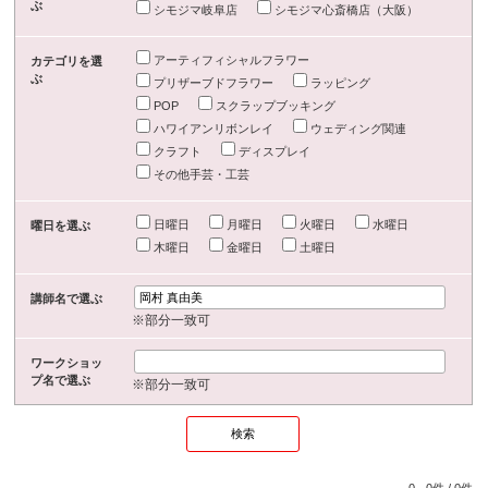
ぶ
シモジマ岐阜店
シモジマ心斎橋店（大阪）
アーティフィシャルフラワー
カテゴリを選
ぶ
プリザーブドフラワー
ラッピング
POP
スクラップブッキング
ハワイアンリボンレイ
ウェディング関連
クラフト
ディスプレイ
その他手芸・工芸
日曜日
月曜日
火曜日
水曜日
曜日を選ぶ
木曜日
金曜日
土曜日
講師名で選ぶ
※部分一致可
ワークショッ
プ名で選ぶ
※部分一致可