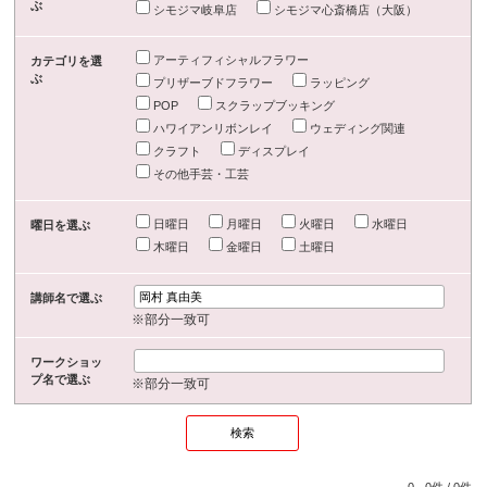
ぶ
シモジマ岐阜店
シモジマ心斎橋店（大阪）
アーティフィシャルフラワー
カテゴリを選
ぶ
プリザーブドフラワー
ラッピング
POP
スクラップブッキング
ハワイアンリボンレイ
ウェディング関連
クラフト
ディスプレイ
その他手芸・工芸
日曜日
月曜日
火曜日
水曜日
曜日を選ぶ
木曜日
金曜日
土曜日
講師名で選ぶ
※部分一致可
ワークショッ
プ名で選ぶ
※部分一致可