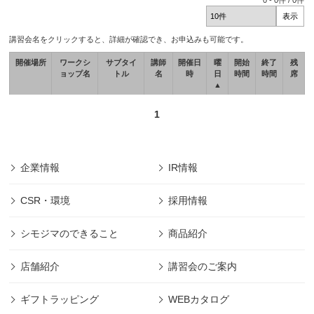
0
-
0
件 /
0
件
講習会名をクリックすると、詳細が確認でき、お申込みも可能です。
開催場所
ワークシ
サブタイ
講師
開催日
曜
開始
終了
残
ョップ名
トル
名
時
日
時間
時間
席
▲
1
企業情報
IR情報
CSR・環境
採用情報
シモジマのできること
商品紹介
店舗紹介
講習会のご案内
ギフトラッピング
WEBカタログ