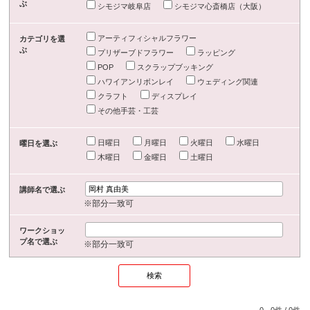
ぶ
シモジマ岐阜店
シモジマ心斎橋店（大阪）
アーティフィシャルフラワー
カテゴリを選
ぶ
プリザーブドフラワー
ラッピング
POP
スクラップブッキング
ハワイアンリボンレイ
ウェディング関連
クラフト
ディスプレイ
その他手芸・工芸
日曜日
月曜日
火曜日
水曜日
曜日を選ぶ
木曜日
金曜日
土曜日
講師名で選ぶ
※部分一致可
ワークショッ
プ名で選ぶ
※部分一致可