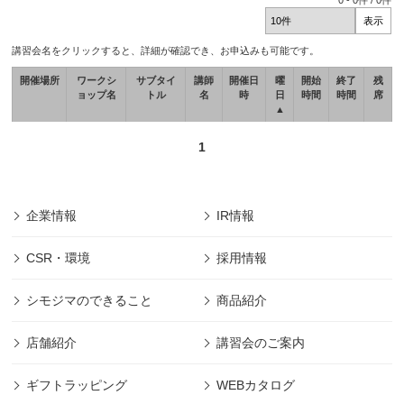
0
-
0
件 /
0
件
講習会名をクリックすると、詳細が確認でき、お申込みも可能です。
開催場所
ワークシ
サブタイ
講師
開催日
曜
開始
終了
残
ョップ名
トル
名
時
日
時間
時間
席
▲
1
企業情報
IR情報
CSR・環境
採用情報
シモジマのできること
商品紹介
店舗紹介
講習会のご案内
ギフトラッピング
WEBカタログ