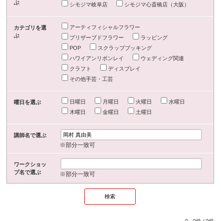
ぶ
シモジマ岐阜店
シモジマ心斎橋店（大阪）
アーティフィシャルフラワー
カテゴリを選
ぶ
プリザーブドフラワー
ラッピング
POP
スクラップブッキング
ハワイアンリボンレイ
ウェディング関連
クラフト
ディスプレイ
その他手芸・工芸
日曜日
月曜日
火曜日
水曜日
曜日を選ぶ
木曜日
金曜日
土曜日
講師名で選ぶ
※部分一致可
ワークショッ
プ名で選ぶ
※部分一致可