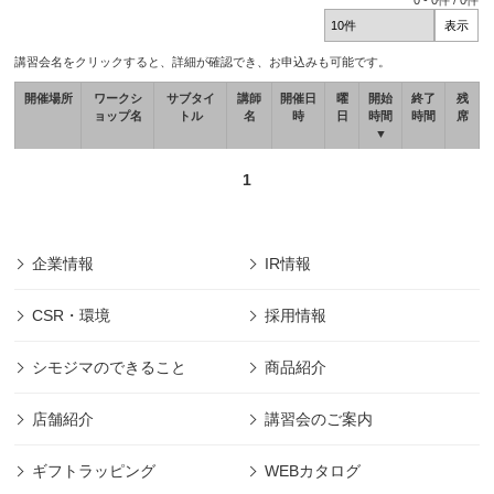
0
-
0
件 /
0
件
講習会名をクリックすると、詳細が確認でき、お申込みも可能です。
開催場所
ワークシ
サブタイ
講師
開催日
曜
開始
終了
残
ョップ名
トル
名
時
日
時間
時間
席
▼
1
企業情報
IR情報
CSR・環境
採用情報
シモジマのできること
商品紹介
店舗紹介
講習会のご案内
ギフトラッピング
WEBカタログ